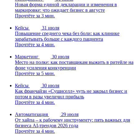
Новая форма единой декларации и изменения в
маркировке: что ожидает бизнес в августе
Прочтёте за 3 мин.
Кейсы
31 июля
Повышение среднего чека без боли: как клинике
зарабатывать больше с каждого пациента
Прочтёте за 4 мин.
Маркетинг
30 июля
Место на полке: как поставщикам выжить в ритейле на
фоне усиления конкуренции
Прочтёте за 5 мин.
Кейсы
30 июля
Как франчайзи «Сушиселл» чуть не закрыл бизнес и
потом в разы увеличил прибыль
Прочтёте за 4 мин.
Автоматизация
29 июля
От хайпа – к рабочему инструменту: пять важных для
бизнеса AI-трендов 2026 года
Прочтёте за 4 мин.