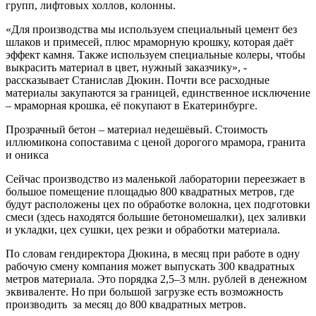
групп, лифтовых холлов, колонны.
«Для производства мы используем специальный цемент без
шлаков и примесей, плюс мраморную крошку, которая даёт
эффект камня. Также используем специальные колеры, чтобы
выкрасить материал в цвет, нужный заказчику», -
рассказывает Станислав Дюкин. Почти все расходные
материалы закупаются за границей, единственное исключение
– мраморная крошка, её покупают в Екатеринбурге.
Прозрачный бетон – материал недешёвый. Стоимость
иллюмикона сопоставима с ценой дорогого мрамора, гранита
и оникса
Сейчас производство из маленькой лаборатории переезжает в
большое помещение площадью 800 квадратных метров, где
будут расположены цех по обработке волокна, цех подготовки
смеси (здесь находятся большие бетономешалки), цех заливки
и укладки, цех сушки, цех резки и обработки материала.
По словам гендиректора Дюкина, в месяц при работе в одну
рабочую смену компания может выпускать 300 квадратных
метров материала. Это порядка 2,5–3 млн. рублей в денежном
эквиваленте. Но при большой загрузке есть возможность
производить за месяц до 800 квадратных метров.