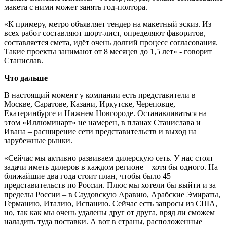
макета с ними может занять год-полтора.
«К примеру, метро объявляет тендер на макетный эскиз. Из
всех работ составляют шорт-лист, определяют фаворитов,
составляется смета, идёт очень долгий процесс согласования.
Такие проекты занимают от 8 месяцев до 1,5 лет» - говорит
Станислав.
Что дальше
В настоящий момент у компании есть представители в
Москве, Саратове, Казани, Иркутске, Череповце,
Екатеринбурге и Нижнем Новгороде. Останавливаться на
этом «Иллюминарт» не намерен, в планах Станислава и
Ивана – расширение сети представительств и выход на
зарубежные рынки.
«Сейчас мы активно развиваем дилерскую сеть. У нас стоят
задачи иметь дилеров в каждом регионе – хотя бы одного. На
ближайшие два года стоит план, чтобы было 45
представительств по России. Плюс мы хотели бы выйти и за
пределы России – в Саудовскую Аравию, Арабские Эмираты,
Германию, Италию, Испанию. Сейчас есть запросы из США,
но, так как мы очень удалены друг от друга, вряд ли сможем
наладить туда поставки. А вот в страны, расположенные