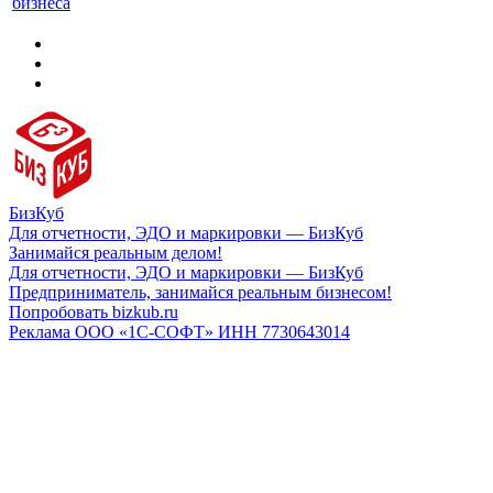
бизнеса
БизКуб
Для отчетности, ЭДО и маркировки — БизКуб
Занимайся реальным делом!
Для отчетности, ЭДО и маркировки — БизКуб
Предприниматель, занимайся реальным бизнесом!
Попробовать bizkub.ru
Реклама ООО «1С-СОФТ» ИНН 7730643014