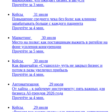
маркировке: что ожидает бизнес в августе
Прочтёте за 3 мин.
Кейсы
31 июля
Повышение среднего чека без боли: как клинике
зарабатывать больше с каждого пациента
Прочтёте за 4 мин.
Маркетинг
30 июля
Место на полке: как поставщикам выжить в ритейле на
фоне усиления конкуренции
Прочтёте за 5 мин.
Кейсы
30 июля
Как франчайзи «Сушиселл» чуть не закрыл бизнес и
потом в разы увеличил прибыль
Прочтёте за 4 мин.
Автоматизация
29 июля
От хайпа – к рабочему инструменту: пять важных для
бизнеса AI-трендов 2026 года
Прочтёте за 4 мин.
Кейсы
29 июля
«Решаем все задачи сразу»: как привлекать сотрудников