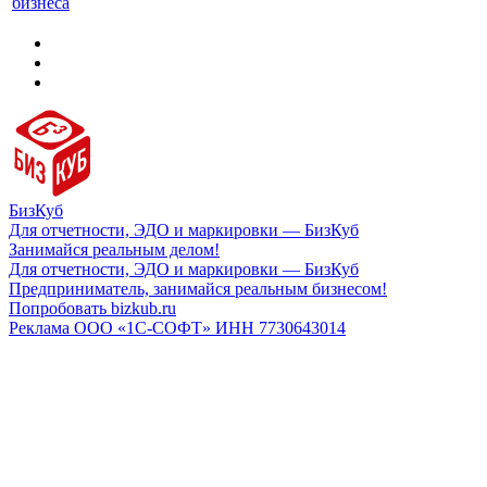
бизнеса
БизКуб
Для отчетности, ЭДО и маркировки — БизКуб
Занимайся реальным делом!
Для отчетности, ЭДО и маркировки — БизКуб
Предприниматель, занимайся реальным бизнесом!
Попробовать bizkub.ru
Реклама ООО «1С-СОФТ» ИНН 7730643014