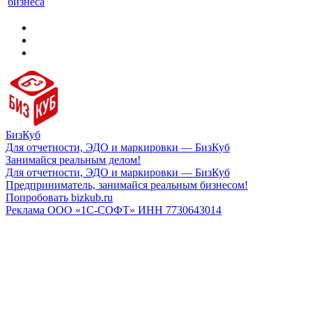
бизнеса
БизКуб
Для отчетности, ЭДО и маркировки — БизКуб
Занимайся реальным делом!
Для отчетности, ЭДО и маркировки — БизКуб
Предприниматель, занимайся реальным бизнесом!
Попробовать bizkub.ru
Реклама ООО «1С-СОФТ» ИНН 7730643014