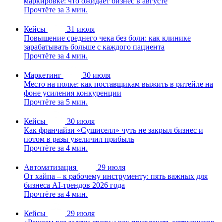
маркировке: что ожидает бизнес в августе
Прочтёте за 3 мин.
Кейсы
31 июля
Повышение среднего чека без боли: как клинике
зарабатывать больше с каждого пациента
Прочтёте за 4 мин.
Маркетинг
30 июля
Место на полке: как поставщикам выжить в ритейле на
фоне усиления конкуренции
Прочтёте за 5 мин.
Кейсы
30 июля
Как франчайзи «Сушиселл» чуть не закрыл бизнес и
потом в разы увеличил прибыль
Прочтёте за 4 мин.
Автоматизация
29 июля
От хайпа – к рабочему инструменту: пять важных для
бизнеса AI-трендов 2026 года
Прочтёте за 4 мин.
Кейсы
29 июля