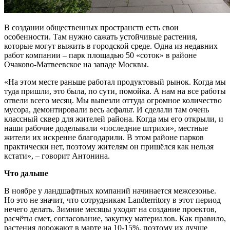
В создании общественных пространств есть свои
особенности. Там нужно сажать устойчивые растения,
которые могут выжить в городской среде. Одна из недавних
работ компании – парк площадью 50 «соток» в районе
Очаково-Матвеевское на западе Москвы.
«На этом месте раньше работал продуктовый рынок. Когда мы
туда пришли, это была, по сути, помойка. А нам на все работы
отвели всего месяц. Мы вывезли оттуда огромное количество
мусора, демонтировали весь асфальт. И сделали там очень
классный сквер для жителей района. Когда мы его открыли, и
наши рабочие доделывали «последние штрихи», местные
жители их искренне благодарили. В этом районе парков
практически нет, поэтому жителям он пришёлся как нельзя
кстати», – говорит Антонина.
Что дальше
В ноябре у ландшафтных компаний начинается межсезонье.
Но это не значит, что сотрудникам Landterritory в этот период
нечего делать. Зимние месяцы уходят на создание проектов,
расчёты смет, согласование, закупку материалов. Как правило,
растения дорожают в марте на 10-15%, поэтому их лучше