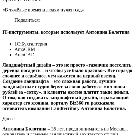
«В тяжёлые времена людям нужен сад»
Поделиться:
IT-инструменты, которые использует Антонина Болотина
1С:Бухгалтерия
AmoCRM
AutoCAD
Ландшафтный дизайн – это не просто «газончик постелить,
деревца посадить – и чтобы усё было красиво». Всё гораздо
сложнее и серьёзнее, чем кажется на первый взгляд.
Создание ландшафта
–
это сложная работа, лучшие
ландшафтные студии берут за свою работу от миллиона
рублей за «сотку», и клиенты охотно платят такие деньги.
О том, как создавать ландшафтный дизайн, отражающий
характер его хозяина, порталу Biz360.ru рассказала
основатель компании Landterritory Антонина Болотина.
Досье
Антонина Болотина
– 35 лет, предприниматель из Москвы,
основатель и главный ландшафтный архитектор студии