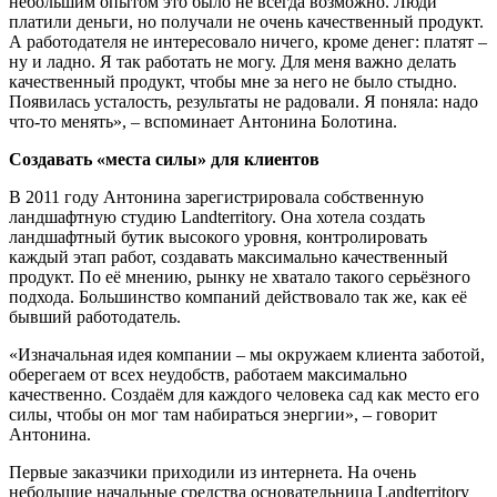
небольшим опытом это было не всегда возможно. Люди
платили деньги, но получали не очень качественный продукт.
А работодателя не интересовало ничего, кроме денег: платят –
ну и ладно. Я так работать не могу. Для меня важно делать
качественный продукт, чтобы мне за него не было стыдно.
Появилась усталость, результаты не радовали. Я поняла: надо
что-то менять», – вспоминает Антонина Болотина.
Создавать «места силы» для клиентов
В 2011 году Антонина зарегистрировала собственную
ландшафтную студию Landterritory. Она хотела создать
ландшафтный бутик высокого уровня, контролировать
каждый этап работ, создавать максимально качественный
продукт. По её мнению, рынку не хватало такого серьёзного
подхода. Большинство компаний действовало так же, как её
бывший работодатель.
«Изначальная идея компании – мы окружаем клиента заботой,
оберегаем от всех неудобств, работаем максимально
качественно. Создаём для каждого человека сад как место его
силы, чтобы он мог там набираться энергии», – говорит
Антонина.
Первые заказчики приходили из интернета. На очень
небольшие начальные средства основательница Landterritory