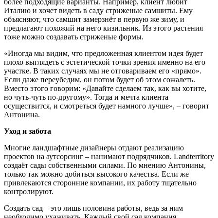
более подходящие варианты. Например, клиент любит
Италию и хочет видеть в саду стриженые самшиты. Ему
объясняют, что самшит замерзнёт в первую же зиму, и
предлагают похожий на него кизильник. Из этого растения
тоже можно создавать стриженые формы.
«Иногда мы видим, что предложенная клиентом идея будет
плохо выглядеть с эстетической точки зрения именно на его
участке. В таких случаях мы не
отговариваем его «прямо».
Если даже переубедим, он потом будет об этом сожалеть.
Вместо этого говорим: «Давайте сделаем так, как вы хотите,
но чуть-чуть по-другому». Тогда и мечта клиента
осуществится, и смотреться будет намного лучше», – говорит
Антонина.
Уход и забота
Многие ландшафтные дизайнеры отдают реализацию
проектов на аутсорсинг – нанимают подрядчиков. Landterritory
создаёт сады собственными силами. По мнению Антонины,
только так можно добиться высокого качества. Если же
привлекаются сторонние компании, их работу тщательно
контролируют.
Создать сад – это лишь половина работы, ведь за ним
необходимо ухаживать. Каждый свой сад компания