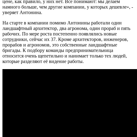
цене, как правило, у них нет. Все понимают: мы делаем
намного больше, чем другие компании, у которых дешевле», -
уверяет Антонина.
На старте в компании помимо Антонины работали один
ландшафтный архитектор, два агронома, один прораб и пять
рабочих. По мере роста постепенно появлялись новые
сотрудники, сейчас их 37. Кроме архитекторов, инженеров,
прорабов и агрономов, это собственные ландшафтные
бригады. К подбору команды предпринимательница
относится очень щепетильно и нанимает только тех людей,
которые разделяют её видение работы.