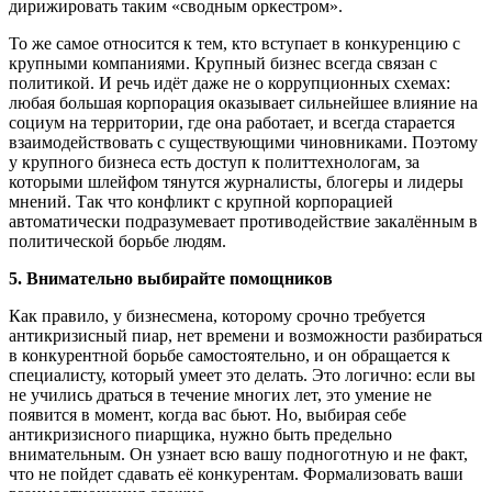
дирижировать таким «сводным оркестром».
То же самое относится к тем, кто вступает в конкуренцию с
крупными компаниями. Крупный бизнес всегда связан с
политикой. И речь идёт даже не о коррупционных схемах:
любая большая корпорация оказывает сильнейшее влияние на
социум на территории, где она работает, и всегда старается
взаимодействовать с существующими чиновниками. Поэтому
у крупного бизнеса есть доступ к политтехнологам, за
которыми шлейфом тянутся журналисты, блогеры и лидеры
мнений. Так что конфликт с крупной корпорацией
автоматически подразумевает противодействие закалённым в
политической борьбе людям.
5. Внимательно выбирайте помощников
Как правило, у бизнесмена, которому срочно требуется
антикризисный пиар, нет времени и возможности разбираться
в конкурентной борьбе самостоятельно, и он обращается к
специалисту, который умеет это делать. Это логично: если вы
не учились драться в течение многих лет, это умение не
появится в момент, когда вас бьют. Но, выбирая себе
антикризисного пиарщика, нужно быть предельно
внимательным. Он узнает всю вашу подноготную и не факт,
что не пойдет сдавать её конкурентам. Формализовать ваши