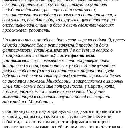
сделать героическую сагу: на российскую базу напали
недобитые басмачи, расстреляли из миномёта,
незначительно пострадали столько-то единиц техники, к
сожалению, погибли люди, но окружающую территорию
оперативно зачистили, и база в очень сложных условиях
продолжает работать.
Но вместо того, чтобы выдать свою версию событий, пресс-
служба признала две трети заявлений правдой и дала
фантасмагорический комментарий в ответ на вопрос о
пострадавшей технике: «У нас
не фактически
уничтожены
семь самолётов» - это «опровержение»,
которое можно трактовать как угодно. И в результате
рядовое событие (а что вы хотите от территории, где
действуют диверсионные группы?) вместо героической саги
становится проколом Минобороны и закрепляется в мировых
СМИ как «самые большие потери России в Сирии», хотя,
похоже, таковыми они вовсе не являются. Попутно
комментаторы в соцсетях получили повод наговорить
гадостей и о Минобороны.
Собственную картину мира нужно создавать и продвигать в
каждом удобном случае. Если о вас, вашем бизнесе или
событии, связанном с вами, нет информации, которую
предоставляете вы сами, в публичном поле останется только