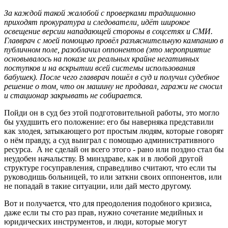
За каждой такой жалобой с проверками традиционно
приходят прокуратура и следователи, идёт широкое
освещение версии нападающей стороны в соцсетях и СМИ.
Главврач с моей помощью провёл разъяснительную кампанию в
публичном поле, разоблачил оппонентов (это мероприятие
основывалось на показе их реальных крайне негативных
поступков и на вскрытии всей системы использования
бабушек). После чего главврач пошёл в суд и получил судебное
решение о том, что он машину не продавал, гаражи не сносил
и стационар закрывать не собирается.
Пойди он в суд без этой подготовительной работы, это могло
бы ухудшить его положение: его бы наверняка представили
как злодея, затыкающего рот простым людям, которые говорят
о нём правду, а суд выиграл с помощью административного
ресурса. А не сделай он всего этого - рано или поздно стал бы
неудобен начальству. В минздраве, как и в любой другой
структуре госуправления, справедливо считают, что если ты
руководишь больницей, то или заткни своих оппонентов, или
не попадай в такие ситуации, или дай место другому.
Вот и получается, что для преодоления подобного кризиса,
даже если ты сто раз прав, нужно сочетание медийных и
юридических инструментов, и люди, которые могут