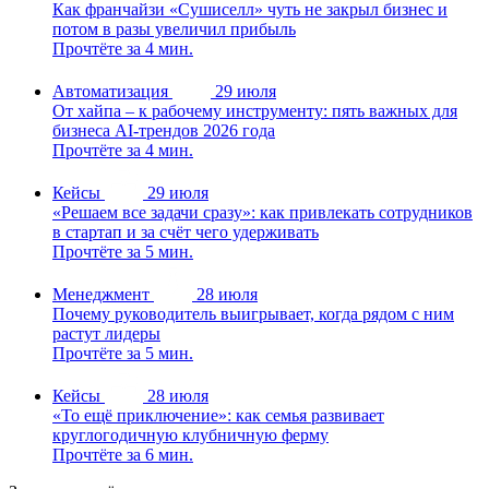
Как франчайзи «Сушиселл» чуть не закрыл бизнес и
потом в разы увеличил прибыль
Прочтёте за 4 мин.
Автоматизация
29 июля
От хайпа – к рабочему инструменту: пять важных для
бизнеса AI-трендов 2026 года
Прочтёте за 4 мин.
Кейсы
29 июля
«Решаем все задачи сразу»: как привлекать сотрудников
в стартап и за счёт чего удерживать
Прочтёте за 5 мин.
Менеджмент
28 июля
Почему руководитель выигрывает, когда рядом с ним
растут лидеры
Прочтёте за 5 мин.
Кейсы
28 июля
«То ещё приключение»: как семья развивает
круглогодичную клубничную ферму
Прочтёте за 6 мин.