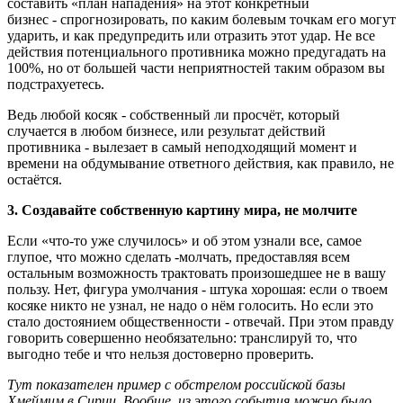
составить «план нападения» на этот конкретный
бизнес - спрогнозировать, по каким болевым точкам его могут
ударить, и как предупредить или отразить этот удар. Не все
действия потенциального противника можно предугадать на
100%, но от большей части неприятностей таким образом вы
подстрахуетесь.
Ведь любой косяк - собственный ли просчёт, который
случается в любом бизнесе, или результат действий
противника - вылезает в самый неподходящий момент и
времени на обдумывание ответного действия, как правило, не
остаётся.
3. Создавайте собственную картину мира, не молчите
Если «что-то уже случилось» и об этом узнали все, самое
глупое, что можно сделать -молчать, предоставляя всем
остальным возможность трактовать произошедшее не в вашу
пользу. Нет, фигура умолчания - штука хорошая: если о твоем
косяке никто не узнал, не надо о нём голосить. Но если это
стало достоянием общественности - отвечай. При этом правду
говорить совершенно необязательно: транслируй то, что
выгодно тебе и что нельзя достоверно проверить.
Тут показателен пример с обстрелом российской базы
Хмеймим в Сирии. Вообще, из этого события можно было