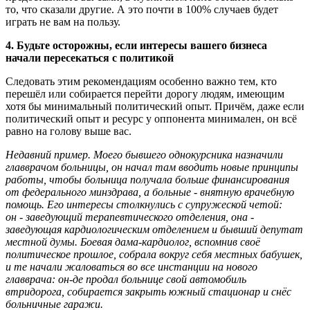
то, что сказали другие. А это почти в 100% случаев будет
играть не вам на пользу.
4. Будьте осторожны, если интересы вашего бизнеса
начали пересекаться с политикой
Следовать этим рекомендациям особенно важно тем, кто
перешёл или собирается перейти дорогу людям, имеющим
хотя бы минимальный политический опыт. Причём, даже если
политический опыт и ресурс у оппонента минимален, он всё
равно на голову выше вас.
Недавний пример. Моего бывшего однокурсника назначили
главврачом больницы, он начал там вводить новые принципы
работы, чтобы больница получала больше финансирования
от федерального минздрава, а больные - внятную врачебную
помощь. Его интересы столкнулись с супружеской четой:
он - заведующий терапевтического отделения, она -
заведующая кардиологическим отделением и бывший депутат
местной думы. Боевая дама-кардиолог, вспомнив своё
политическое прошлое, собрала вокруг себя местных бабушек,
и те начали жаловаться во все инстанции на нового
главврача: он-де продал больнице свой автомобиль
втридорога, собирается закрыть южный стационар и снёс
больничные гаражи.