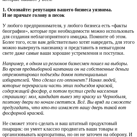
1. Осознайте: репутация вашего бизнеса уязвима.
И не прячьте голову в песок
У любого предпринимателя, у любого бизнеса есть «факты
биографии», которые при необходимости можно использовать
для создания неблагоприятного имиджа. Помните об этом.
Более того, если вам действительно хотят навредить, для этого
можно вывернуть наизнанку и представить в невыгодном
свете даже самые ваши хорошие устремления и поступки.
Например, в одном из регионов бизнесмен пошел на выборы.
Во время предвыборной кампании он на собственные деньги
отремонтировал подъезды домов потенциальных
избирателей. Что сделал его оппонент? Нанял людей,
которые перекрасили часть этих подъездов краской,
содержащей фосфор, а потом пустил среди населения
страшилку: мол, кандидат вывез эту краску из Чернобыля,
поэтому двери по ночам светятся. Всё. Вы вряд ли сможете
предугадать, что кто-то измажет вашу дверь такой вот
фосфорной краской.
Не сможет этого сделать и ваш штатный продуктовый
пиарщик: он умеет классно продвигать ваши товары и
организовывать корпоративы, но он не заточен на оборону. И