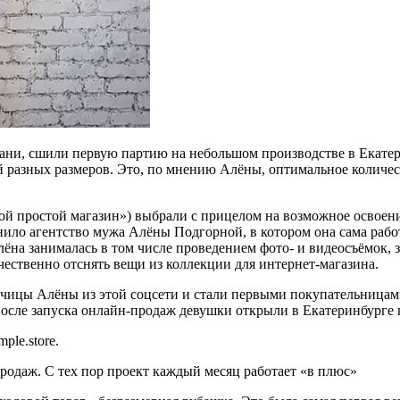
ни, сшили первую партию на небольшом производстве в Екатери
й разных размеров. Это, по мнению Алёны, оптимальное количес
 «такой простой магазин») выбрали с прицелом на возможное осв
нило агентство мужа Алёны Подгорной, в котором она сама рабо
лёна занималась в том числе проведением фото- и видеосъёмок, 
чественно отснять вещи из коллекции для интернет-магазина.
ицы Алёны из этой соцсети и стали первыми покупательницами 
же после запуска онлайн-продаж девушки открыли в Екатеринбурге
ple.store.
родаж. С тех пор проект каждый месяц работает «в плюс»