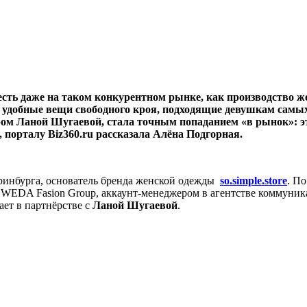
 есть даже на таком конкурентном рынке, как производство 
о удобные вещи свободного кроя, подходящие девушкам самы
ом Ланой Шугаевой, стала точным попаданием «в рынок»: эта
порталу Biz360.ru рассказала Алёна Подгорная.
еринбурга, основатель бренда женской одежды
so.simple.store
. П
 WEDA Fasion Group, аккаунт-менеджером в агентстве коммуника
ает в партнёрстве с
Ланой Шугаевой
.