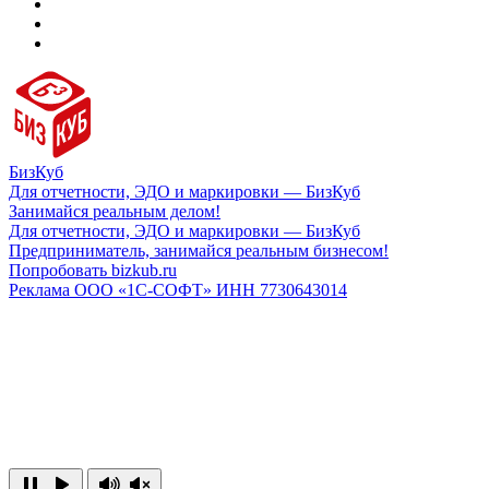
БизКуб
Для отчетности, ЭДО и маркировки — БизКуб
Занимайся реальным делом!
Для отчетности, ЭДО и маркировки — БизКуб
Предприниматель, занимайся реальным бизнесом!
Попробовать bizkub.ru
Реклама ООО «1С-СОФТ» ИНН 7730643014