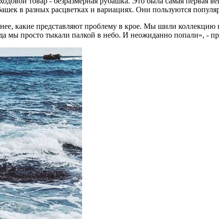
одовой товар - безразмерная рубашка. Это была самая первая ве
рубашек в разных расцветках и вариациях. Они пользуются популяр
ее, какие представляют проблему в крое. Мы шили коллекцию на
да мы просто тыкали палкой в небо. И неожиданно попали», - пр