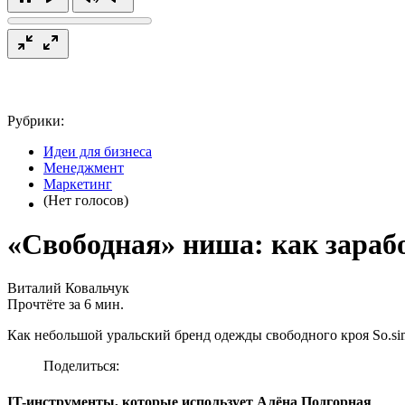
Рубрики:
Идеи для бизнеса
Менеджмент
Маркетинг
(Нет голосов)
«Свободная» ниша: как зарабо
Виталий Ковальчук
Прочтёте за 6 мин.
Как небольшой уральский бренд одежды свободного кроя So.sim
Поделиться:
IT-инструменты, которые использует Алёна Подгорная