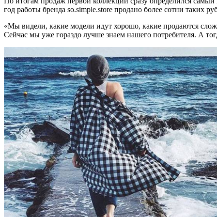
По итогам продаж первой коллекции сразу определился самый х
год работы бренда so.simple.store продано более сотни таких 
«Мы видели, какие модели идут хорошо, какие продаются сложн
Сейчас мы уже гораздо лучше знаем нашего потребителя. А тог