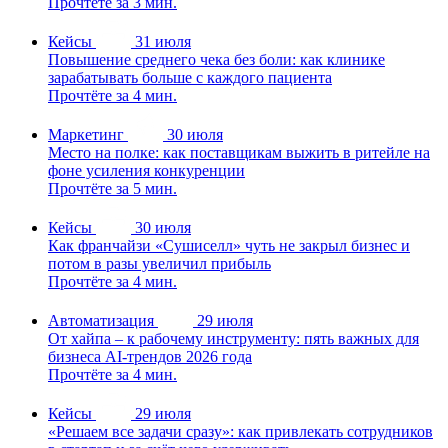
Прочтёте за 3 мин.
Кейсы
31 июля
Повышение среднего чека без боли: как клинике
зарабатывать больше с каждого пациента
Прочтёте за 4 мин.
Маркетинг
30 июля
Место на полке: как поставщикам выжить в ритейле на
фоне усиления конкуренции
Прочтёте за 5 мин.
Кейсы
30 июля
Как франчайзи «Сушиселл» чуть не закрыл бизнес и
потом в разы увеличил прибыль
Прочтёте за 4 мин.
Автоматизация
29 июля
От хайпа – к рабочему инструменту: пять важных для
бизнеса AI-трендов 2026 года
Прочтёте за 4 мин.
Кейсы
29 июля
«Решаем все задачи сразу»: как привлекать сотрудников