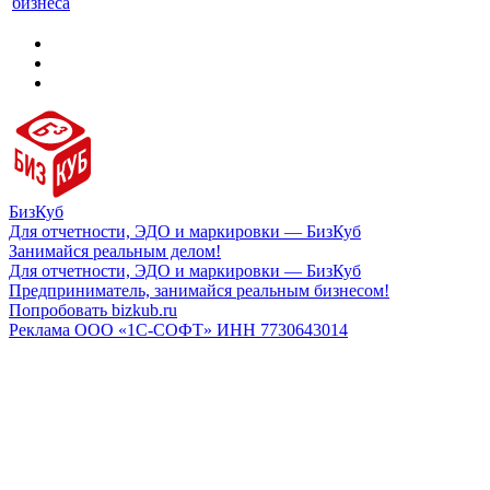
бизнеса
БизКуб
Для отчетности, ЭДО и маркировки — БизКуб
Занимайся реальным делом!
Для отчетности, ЭДО и маркировки — БизКуб
Предприниматель, занимайся реальным бизнесом!
Попробовать bizkub.ru
Реклама ООО «1С-СОФТ» ИНН 7730643014