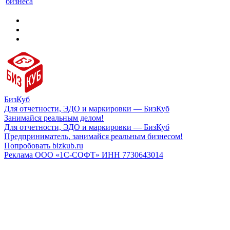
бизнеса
БизКуб
Для отчетности, ЭДО и маркировки — БизКуб
Занимайся реальным делом!
Для отчетности, ЭДО и маркировки — БизКуб
Предприниматель, занимайся реальным бизнесом!
Попробовать bizkub.ru
Реклама ООО «1С-СОФТ» ИНН 7730643014