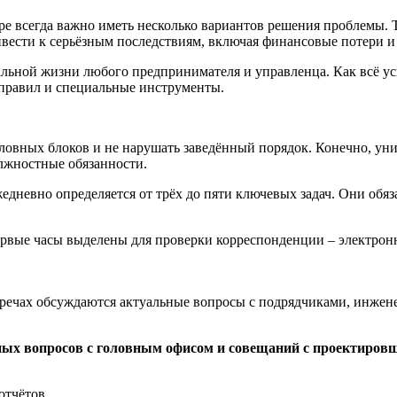
ере всегда важно иметь несколько вариантов решения проблемы.
ести к серьёзным последствиям, включая финансовые потери и 
льной жизни любого предпринимателя и управленца. Как всё усп
а правил и специальные инструменты.
словных блоков и не нарушать заведённый порядок. Конечно, ун
олжностные обязанности.
едневно определяется от трёх до пяти ключевых задач. Они обя
ервые часы выделены для проверки корреспонденции – электронн
тречах обсуждаются актуальные вопросы с подрядчиками, инжен
вных вопросов с головным офисом и совещаний с проектиро
отчётов.