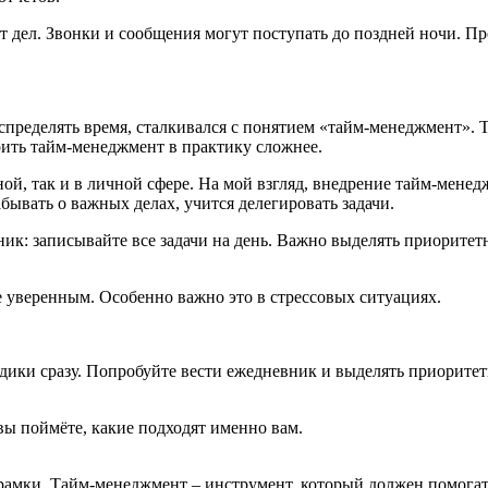
от дел. Звонки и сообщения могут поступать до поздней ночи. 
распределять время, сталкивался с понятием «тайм-менеджмент»
рить тайм-менеджмент в практику сложнее.
й, так и в личной сфере. На мой взгляд, внедрение тайм-менед
бывать о важных делах, учится делегировать задачи.
ик: записывайте все задачи на день. Важно выделять приоритет
е уверенным. Особенно важно это в стрессовых ситуациях.
одики сразу. Попробуйте вести ежедневник и выделять приоритет
 вы поймёте, какие подходят именно вам.
 рамки. Тайм-менеджмент – инструмент, который должен помогать