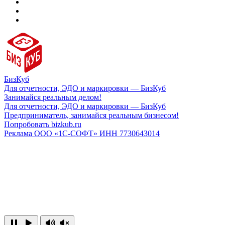
БизКуб
Для отчетности, ЭДО и маркировки — БизКуб
Занимайся реальным делом!
Для отчетности, ЭДО и маркировки — БизКуб
Предприниматель, занимайся реальным бизнесом!
Попробовать bizkub.ru
Реклама ООО «1С-СОФТ» ИНН 7730643014