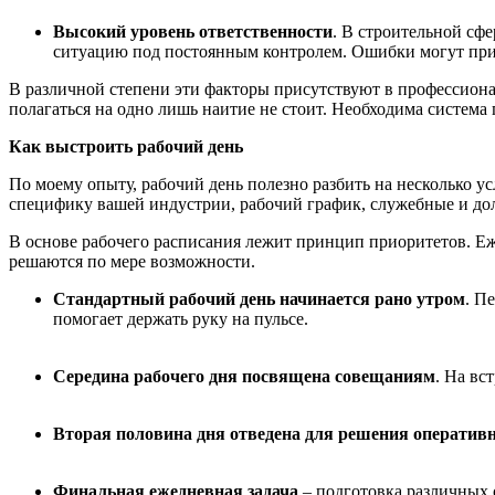
Высокий уровень ответственности
. В строительной сф
ситуацию под постоянным контролем. Ошибки могут прив
В различной степени эти факторы присутствуют в профессиона
полагаться на одно лишь наитие не стоит. Необходима систем
Как выстроить рабочий день
По моему опыту, рабочий день полезно разбить на несколько у
специфику вашей индустрии, рабочий график, служебные и д
В основе рабочего расписания лежит принцип приоритетов. Еж
решаются по мере возможности.
Стандартный рабочий день начинается рано утром
. П
помогает держать руку на пульсе.
Середина рабочего дня посвящена совещаниям
. На вс
Вторая половина дня отведена для решения операти
Финальная ежедневная задача
– подготовка различных 