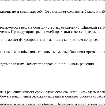
задачи, но и время для себя. Это поможет сохранить баланс и и
 возможность решать большинство задач удаленно. Широкий выб
мента. Приведу примеры из моей практики с мессенджерами:
 Это помогает фокусировать внимание на конкретном вопросе.
ач, помогают объяснять сложные моменты. Экономят время и п
видеть проблему. Помогает оперативно принимать решения.
ятия решений зависят сроки сдачи объекта. Принцип «здесь и сей
збежать накопления отложенных задач и снижает уровень стресс
откие отчёты: задачи, проблемы. Например, если во время обсу