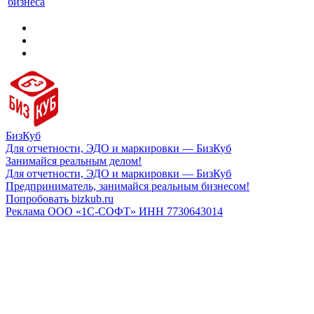
бизнеса
БизКуб
Для отчетности, ЭДО и маркировки — БизКуб
Занимайся реальным делом!
Для отчетности, ЭДО и маркировки — БизКуб
Предприниматель, занимайся реальным бизнесом!
Попробовать bizkub.ru
Реклама ООО «1С-СОФТ» ИНН 7730643014