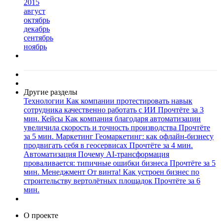
2015
август
октябрь
декабрь
сентябрь
ноябрь
Другие разделы
Технологии
Как компании протестировать навык
сотрудника качественно работать с ИИ
Прочтёте за 3
мин.
Кейсы
Как компания благодаря автоматизации
увеличила скорость и точность производства
Прочтёте
за 5 мин.
Маркетинг
Геомаркетинг: как офлайн-бизнесу
продвигать себя в геосервисах
Прочтёте за 4 мин.
Автоматизация
Почему AI-трансформация
проваливается: типичные ошибки бизнеса
Прочтёте за 5
мин.
Менеджмент
От винта! Как устроен бизнес по
строительству вертолётных площадок
Прочтёте за 6
мин.
О проекте