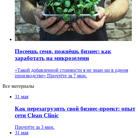
Посеешь семя, пожнёшь бизнес: как
заработать на микрозелени
«Такой добавленной стоимости я не знаю ни в одном
производстве»
Прочтёте за 7 мин.
Все материалы
31 мая
Как перезагрузить свой бизнес-проект: опыт
сети Clean Clinic
Прочтёте за 3 мин.
31 мая