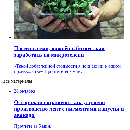
Посеешь семя, пожнёшь бизнес: как
заработать на микрозелени
«Такой добавленной стоимости я не знаю ни в одном
производстве»
Прочтёте за 7 мин.
Все материалы
28 октября
Осторожно окрашено: как устроено
производство лент с пигментами капусты и
авокадо
Прочтёте за 5 мин.