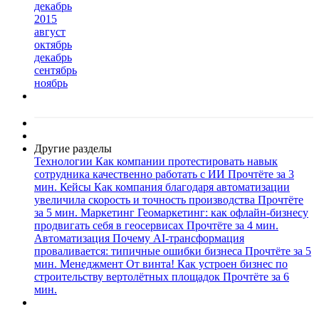
декабрь
2015
август
октябрь
декабрь
сентябрь
ноябрь
Другие разделы
Технологии
Как компании протестировать навык
сотрудника качественно работать с ИИ
Прочтёте за 3
мин.
Кейсы
Как компания благодаря автоматизации
увеличила скорость и точность производства
Прочтёте
за 5 мин.
Маркетинг
Геомаркетинг: как офлайн-бизнесу
продвигать себя в геосервисах
Прочтёте за 4 мин.
Автоматизация
Почему AI-трансформация
проваливается: типичные ошибки бизнеса
Прочтёте за 5
мин.
Менеджмент
От винта! Как устроен бизнес по
строительству вертолётных площадок
Прочтёте за 6
мин.