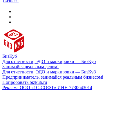
бизнеса
БизКуб
Для отчетности, ЭДО и маркировки — БизКуб
Занимайся реальным делом!
Для отчетности, ЭДО и маркировки — БизКуб
Предприниматель, занимайся реальным бизнесом!
Попробовать bizkub.ru
Реклама ООО «1С-СОФТ» ИНН 7730643014