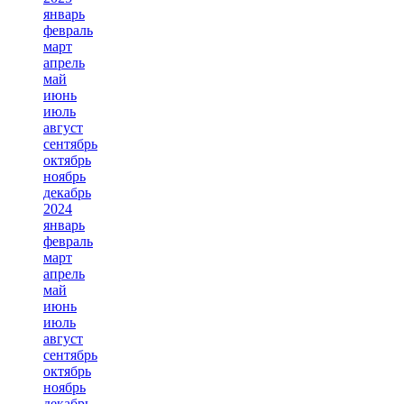
январь
февраль
март
апрель
май
июнь
июль
август
сентябрь
октябрь
ноябрь
декабрь
2024
январь
февраль
март
апрель
май
июнь
июль
август
сентябрь
октябрь
ноябрь
декабрь