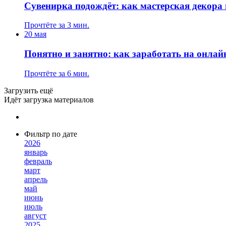
Сувенирка подождёт: как мастерская декора
Прочтёте за 3 мин.
20 мая
Понятно и занятно: как заработать на онлайн
Прочтёте за 6 мин.
Загрузить ещё
Идёт загрузка материалов
Фильтр по дате
2026
январь
февраль
март
апрель
май
июнь
июль
август
2025