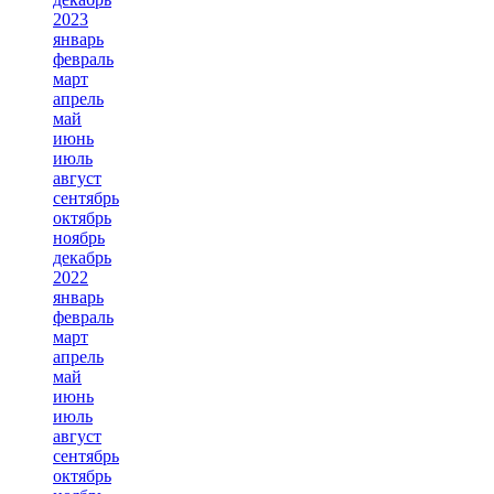
2023
январь
февраль
март
апрель
май
июнь
июль
август
сентябрь
октябрь
ноябрь
декабрь
2022
январь
февраль
март
апрель
май
июнь
июль
август
сентябрь
октябрь