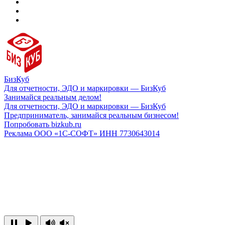
БизКуб
Для отчетности, ЭДО и маркировки — БизКуб
Занимайся реальным делом!
Для отчетности, ЭДО и маркировки — БизКуб
Предприниматель, занимайся реальным бизнесом!
Попробовать bizkub.ru
Реклама ООО «1С-СОФТ» ИНН 7730643014