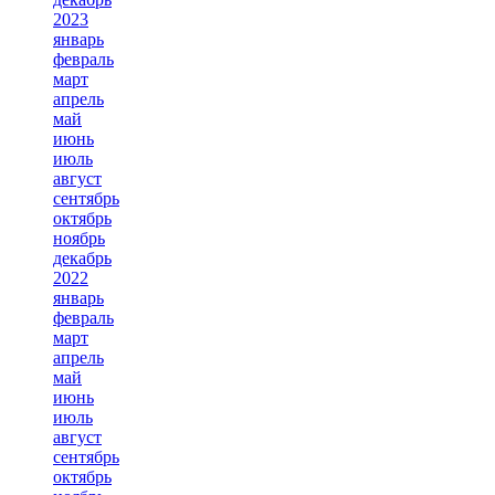
2023
январь
февраль
март
апрель
май
июнь
июль
август
сентябрь
октябрь
ноябрь
декабрь
2022
январь
февраль
март
апрель
май
июнь
июль
август
сентябрь
октябрь