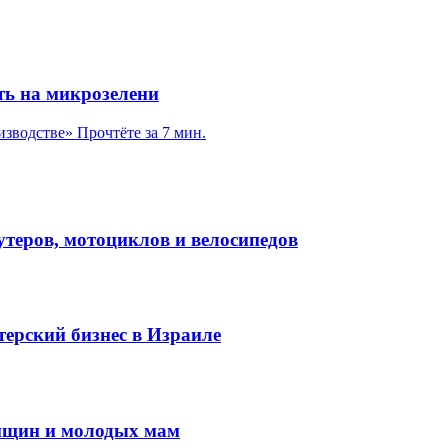
ть на микрозелени
изводстве»
Прочтёте за 7 мин.
утеров, мотоциклов и велосипедов
терский бизнес в Израиле
енщин и молодых мам