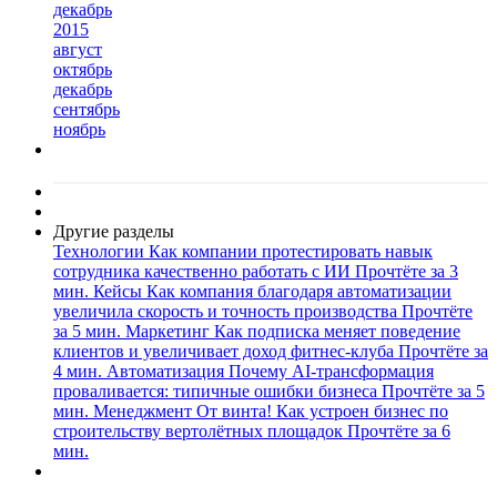
декабрь
2015
август
октябрь
декабрь
сентябрь
ноябрь
Другие разделы
Технологии
Как компании протестировать навык
сотрудника качественно работать с ИИ
Прочтёте за 3
мин.
Кейсы
Как компания благодаря автоматизации
увеличила скорость и точность производства
Прочтёте
за 5 мин.
Маркетинг
Как подписка меняет поведение
клиентов и увеличивает доход фитнес-клуба
Прочтёте за
4 мин.
Автоматизация
Почему AI-трансформация
проваливается: типичные ошибки бизнеса
Прочтёте за 5
мин.
Менеджмент
От винта! Как устроен бизнес по
строительству вертолётных площадок
Прочтёте за 6
мин.