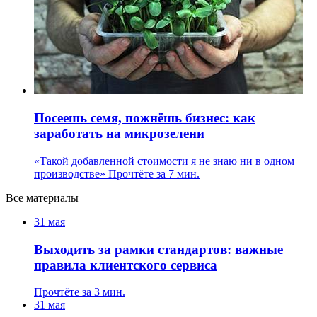
Посеешь семя, пожнёшь бизнес: как
заработать на микрозелени
«Такой добавленной стоимости я не знаю ни в одном
производстве»
Прочтёте за 7 мин.
Все материалы
31 мая
Выходить за рамки стандартов: важные
правила клиентского сервиса
Прочтёте за 3 мин.
31 мая