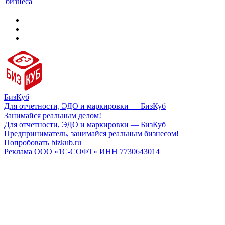
бизнеса
БизКуб
Для отчетности, ЭДО и маркировки — БизКуб
Занимайся реальным делом!
Для отчетности, ЭДО и маркировки — БизКуб
Предприниматель, занимайся реальным бизнесом!
Попробовать bizkub.ru
Реклама ООО «1С-СОФТ» ИНН 7730643014