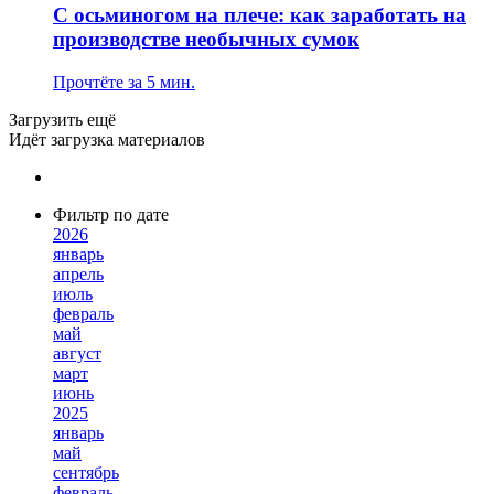
С осьминогом на плече: как заработать на
производстве необычных сумок
Прочтёте за 5 мин.
Загрузить ещё
Идёт загрузка материалов
Фильтр по дате
2026
январь
апрель
июль
февраль
май
август
март
июнь
2025
январь
май
сентябрь
февраль