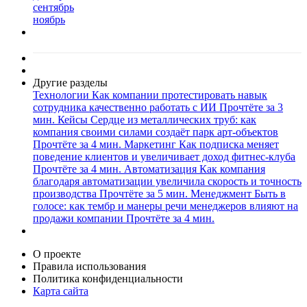
сентябрь
ноябрь
Другие разделы
Технологии
Как компании протестировать навык
сотрудника качественно работать с ИИ
Прочтёте за 3
мин.
Кейсы
Сердце из металлических труб: как
компания своими силами создаёт парк арт-объектов
Прочтёте за 4 мин.
Маркетинг
Как подписка меняет
поведение клиентов и увеличивает доход фитнес-клуба
Прочтёте за 4 мин.
Автоматизация
Как компания
благодаря автоматизации увеличила скорость и точность
производства
Прочтёте за 5 мин.
Менеджмент
Быть в
голосе: как тембр и манеры речи менеджеров влияют на
продажи компании
Прочтёте за 4 мин.
О проекте
Правила использования
Политика конфиденциальности
Карта сайта