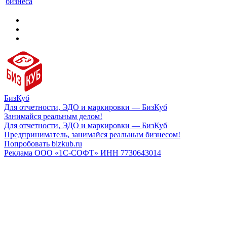
бизнеса
БизКуб
Для отчетности, ЭДО и маркировки — БизКуб
Занимайся реальным делом!
Для отчетности, ЭДО и маркировки — БизКуб
Предприниматель, занимайся реальным бизнесом!
Попробовать bizkub.ru
Реклама ООО «1С-СОФТ» ИНН 7730643014