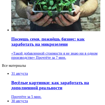
Посеешь семя, пожнёшь бизнес: как
заработать на микрозелени
«Такой добавленной стоимости я не знаю ни в одном
производстве»
Прочтёте за 7 мин.
Все материалы
31 августа
Весёлые картинки: как заработать на
дополненной реальности
Прочтёте за 5 мин.
30 августа