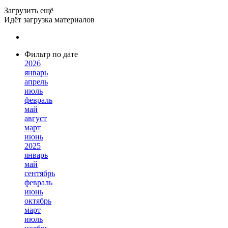
Загрузить ещё
Идёт загрузка материалов
Фильтр по дате
2026
январь
апрель
июль
февраль
май
август
март
июнь
2025
январь
май
сентябрь
февраль
июнь
октябрь
март
июль