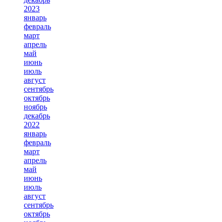
2023
январь
февраль
март
апрель
май
июнь
июль
август
сентябрь
октябрь
ноябрь
декабрь
2022
январь
февраль
март
апрель
май
июнь
июль
август
сентябрь
октябрь