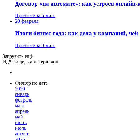
Договор «на автомате»: как устроен онлайн
Прочтёте за 5 мин.
20 февраля
Итоги бизнес-года: как дела у компаний, чей
Прочтёте за 9 мин.
Загрузить ещё
Идёт загрузка материалов
Фильтр по дате
2026
январь
февраль
март
апрель
май
июнь
июль
август
2025