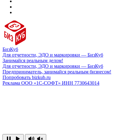
БизКуб
Для отчетности, ЭДО и маркировки — БизКуб
Занимайся реальным делом!
Для отчетности, ЭДО и маркировки — БизКуб
Предприниматель, занимайся реальным бизнесом!
Попробовать bizkub.ru
Реклама ООО «1С-СОФТ» ИНН 7730643014