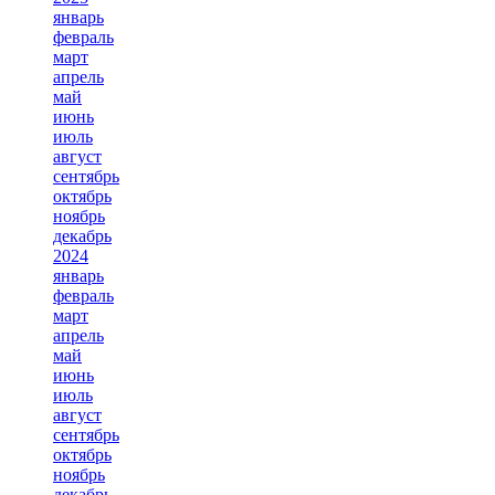
январь
февраль
март
апрель
май
июнь
июль
август
сентябрь
октябрь
ноябрь
декабрь
2024
январь
февраль
март
апрель
май
июнь
июль
август
сентябрь
октябрь
ноябрь
декабрь