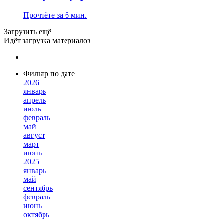
Прочтёте за 6 мин.
Загрузить ещё
Идёт загрузка материалов
Фильтр по дате
2026
январь
апрель
июль
февраль
май
август
март
июнь
2025
январь
май
сентябрь
февраль
июнь
октябрь