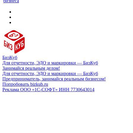
бизнеса
БизКуб
Для отчетности, ЭДО и маркировки — БизКуб
Занимайся реальным делом!
Для отчетности, ЭДО и маркировки — БизКуб
Предприниматель, занимайся реальным бизнесом!
Попробовать bizkub.ru
Реклама ООО «1С-СОФТ» ИНН 7730643014