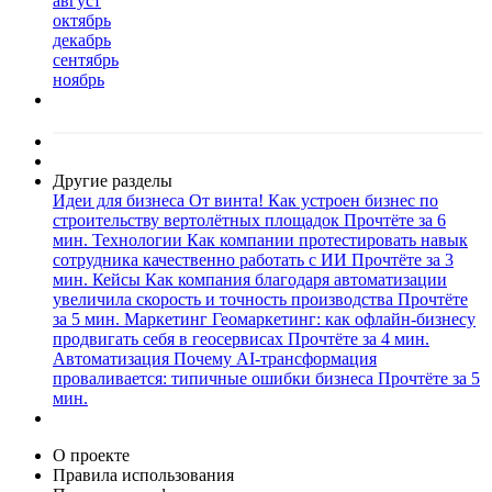
август
октябрь
декабрь
сентябрь
ноябрь
Другие разделы
Идеи для бизнеса
От винта! Как устроен бизнес по
строительству вертолётных площадок
Прочтёте за 6
мин.
Технологии
Как компании протестировать навык
сотрудника качественно работать с ИИ
Прочтёте за 3
мин.
Кейсы
Как компания благодаря автоматизации
увеличила скорость и точность производства
Прочтёте
за 5 мин.
Маркетинг
Геомаркетинг: как офлайн-бизнесу
продвигать себя в геосервисах
Прочтёте за 4 мин.
Автоматизация
Почему AI-трансформация
проваливается: типичные ошибки бизнеса
Прочтёте за 5
мин.
О проекте
Правила использования