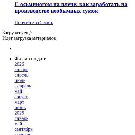
С осьминогом на плече: как заработать на
производстве необычных сумок
Прочтёте за 5 мин.
Загрузить ещё
Идёт загрузка материалов
Фильтр по дате
2026
январь
апрель
июль
февраль
май
август
март
июнь
2025
январь
май
сентябрь
февраль