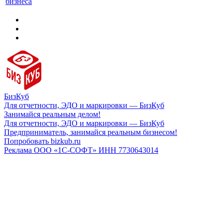
бизнеса
БизКуб
Для отчетности, ЭДО и маркировки — БизКуб
Занимайся реальным делом!
Для отчетности, ЭДО и маркировки — БизКуб
Предприниматель, занимайся реальным бизнесом!
Попробовать bizkub.ru
Реклама ООО «1С-СОФТ» ИНН 7730643014