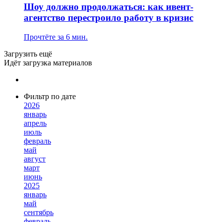
Шоу должно продолжаться: как ивент-
агентство перестроило работу в кризис
Прочтёте за 6 мин.
Загрузить ещё
Идёт загрузка материалов
Фильтр по дате
2026
январь
апрель
июль
февраль
май
август
март
июнь
2025
январь
май
сентябрь
февраль