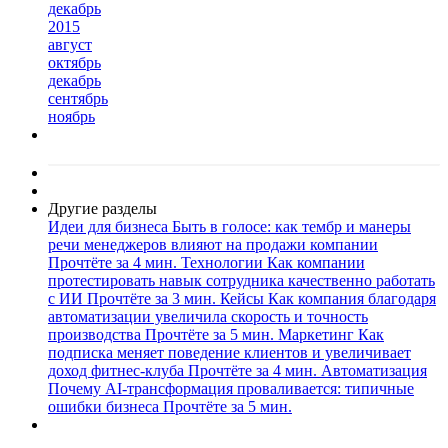
декабрь
2015
август
октябрь
декабрь
сентябрь
ноябрь
Другие разделы
Идеи для бизнеса
Быть в голосе: как тембр и манеры
речи менеджеров влияют на продажи компании
Прочтёте за 4 мин.
Технологии
Как компании
протестировать навык сотрудника качественно работать
с ИИ
Прочтёте за 3 мин.
Кейсы
Как компания благодаря
автоматизации увеличила скорость и точность
производства
Прочтёте за 5 мин.
Маркетинг
Как
подписка меняет поведение клиентов и увеличивает
доход фитнес-клуба
Прочтёте за 4 мин.
Автоматизация
Почему AI-трансформация проваливается: типичные
ошибки бизнеса
Прочтёте за 5 мин.