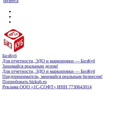
бизнеса
БизКуб
Для отчетности, ЭДО и маркировки — БизКуб
Занимайся реальным делом!
Для отчетности, ЭДО и маркировки — БизКуб
Предприниматель, занимайся реальным бизнесом!
Попробовать bizkub.ru
Реклама ООО «1С-СОФТ» ИНН 7730643014