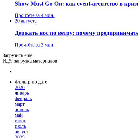
Show Must Go On: как event-агентство в криз
Прочтёте за 4 мин.
20 августа
Держать нос по ветру: почему предпринимат
Прочтёте за 3 мин.
Загрузить ещё
Идёт загрузка материалов
Фильтр по дате
2026
январь
февраль
март
апрель
май
июнь
июль
август
2025