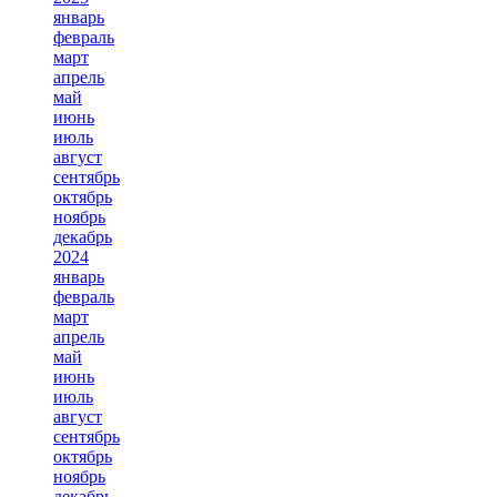
январь
февраль
март
апрель
май
июнь
июль
август
сентябрь
октябрь
ноябрь
декабрь
2024
январь
февраль
март
апрель
май
июнь
июль
август
сентябрь
октябрь
ноябрь
декабрь