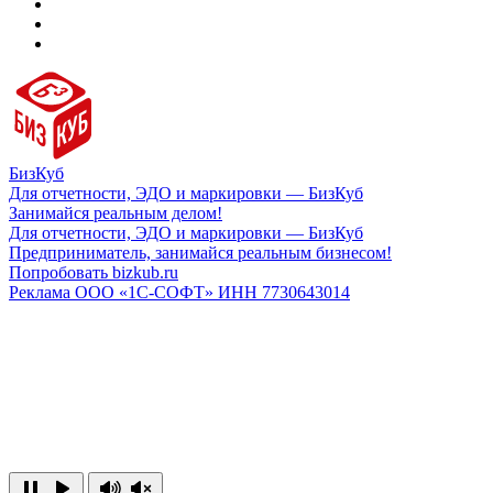
БизКуб
Для отчетности, ЭДО и маркировки — БизКуб
Занимайся реальным делом!
Для отчетности, ЭДО и маркировки — БизКуб
Предприниматель, занимайся реальным бизнесом!
Попробовать bizkub.ru
Реклама ООО «1С-СОФТ» ИНН 7730643014