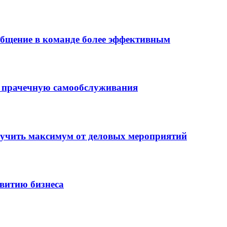
 общение в команде более эффективным
ть прачечную самообслуживания
лучить максимум от деловых мероприятий
витию бизнеса