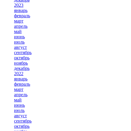
2023
январь
февраль
март
апрель
май
июнь
июль
август
сентябрь
октябрь
ноябрь
декабрь
2022
январь
февраль
март
апрель
май
июнь
июль
август
сентябрь
октябрь