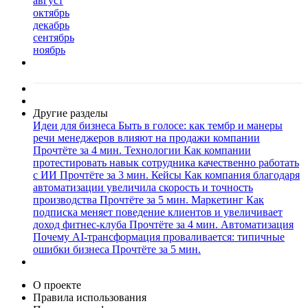
август
октябрь
декабрь
сентябрь
ноябрь
Другие разделы
Идеи для бизнеса
Быть в голосе: как тембр и манеры
речи менеджеров влияют на продажи компании
Прочтёте за 4 мин.
Технологии
Как компании
протестировать навык сотрудника качественно работать
с ИИ
Прочтёте за 3 мин.
Кейсы
Как компания благодаря
автоматизации увеличила скорость и точность
производства
Прочтёте за 5 мин.
Маркетинг
Как
подписка меняет поведение клиентов и увеличивает
доход фитнес-клуба
Прочтёте за 4 мин.
Автоматизация
Почему AI-трансформация проваливается: типичные
ошибки бизнеса
Прочтёте за 5 мин.
О проекте
Правила использования