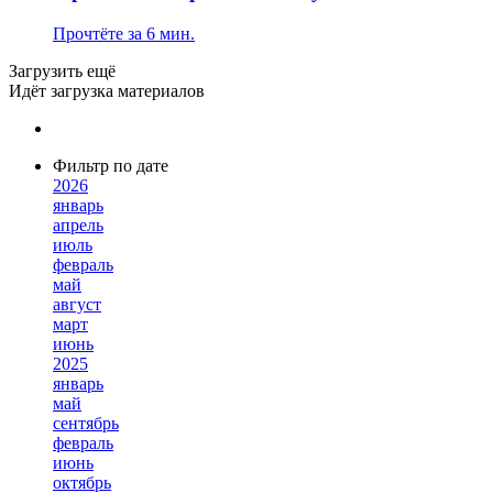
Прочтёте за 6 мин.
Загрузить ещё
Идёт загрузка материалов
Фильтр по дате
2026
январь
апрель
июль
февраль
май
август
март
июнь
2025
январь
май
сентябрь
февраль
июнь
октябрь