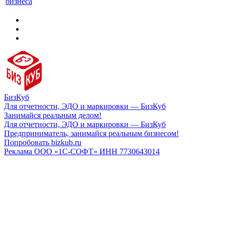
бизнеса
БизКуб
Для отчетности, ЭДО и маркировки — БизКуб
Занимайся реальным делом!
Для отчетности, ЭДО и маркировки — БизКуб
Предприниматель, занимайся реальным бизнесом!
Попробовать bizkub.ru
Реклама ООО «1С-СОФТ» ИНН 7730643014