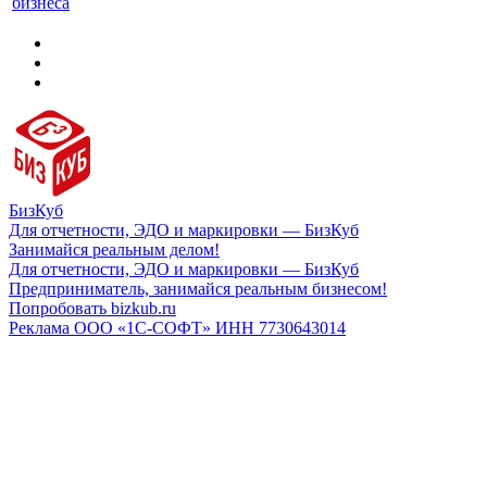
бизнеса
БизКуб
Для отчетности, ЭДО и маркировки — БизКуб
Занимайся реальным делом!
Для отчетности, ЭДО и маркировки — БизКуб
Предприниматель, занимайся реальным бизнесом!
Попробовать bizkub.ru
Реклама ООО «1С-СОФТ» ИНН 7730643014