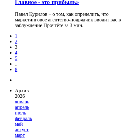
Главное - это прибыль»
Павел Курилов – о том, как определить, что
маркетинговое агентство-подрядчик вводит вас в
заблуждение
Прочтёте за 3 мин.
1
2
3
4
5
...
8
Архив
2026
январь
апрель
июль
февраль
май
август
март