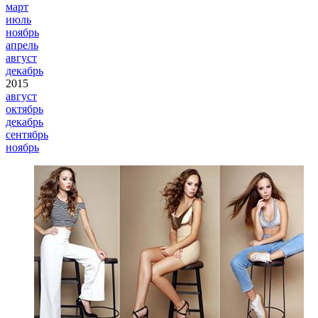
март
июль
ноябрь
апрель
август
декабрь
2015
август
октябрь
декабрь
сентябрь
ноябрь