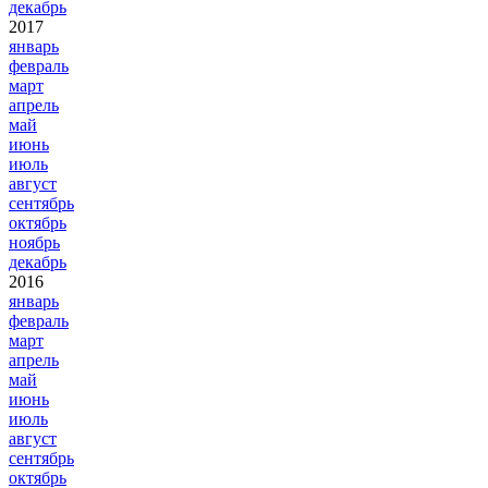
декабрь
2017
январь
февраль
март
апрель
май
июнь
июль
август
сентябрь
октябрь
ноябрь
декабрь
2016
январь
февраль
март
апрель
май
июнь
июль
август
сентябрь
октябрь