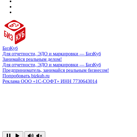
БизКуб
Для отчетности, ЭДО и маркировки — БизКуб
Занимайся реальным делом!
Для отчетности, ЭДО и маркировки — БизКуб
Предприниматель, занимайся реальным бизнесом!
Попробовать bizkub.ru
Реклама ООО «1С-СОФТ» ИНН 7730643014