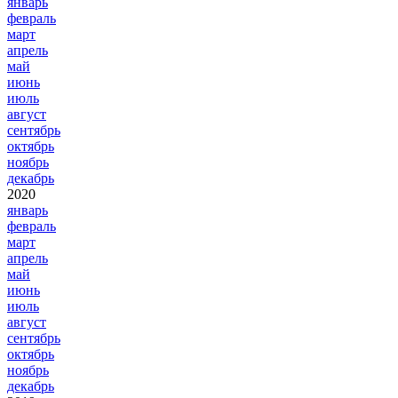
январь
февраль
март
апрель
май
июнь
июль
август
сентябрь
октябрь
ноябрь
декабрь
2020
январь
февраль
март
апрель
май
июнь
июль
август
сентябрь
октябрь
ноябрь
декабрь