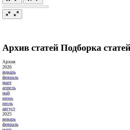
Архив статей
Подборка статей
Архив
2026
январь
февраль
март
апрель
май
июнь
июль
август
2025
январь
февраль
март