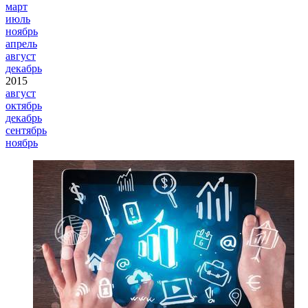
март
июль
ноябрь
апрель
август
декабрь
2015
август
октябрь
декабрь
сентябрь
ноябрь