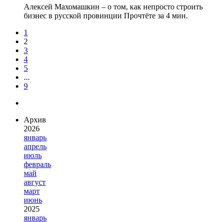
Алексей Махомашкин – о том, как непросто строить
бизнес в русской провинции
Прочтёте за 4 мин.
1
2
3
4
5
...
9
Архив
2026
январь
апрель
июль
февраль
май
август
март
июнь
2025
январь