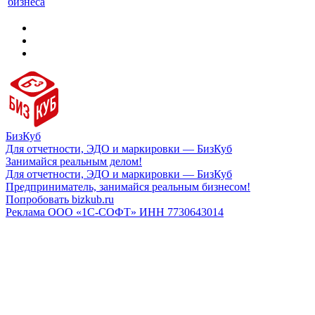
бизнеса
БизКуб
Для отчетности, ЭДО и маркировки — БизКуб
Занимайся реальным делом!
Для отчетности, ЭДО и маркировки — БизКуб
Предприниматель, занимайся реальным бизнесом!
Попробовать bizkub.ru
Реклама ООО «1С-СОФТ» ИНН 7730643014