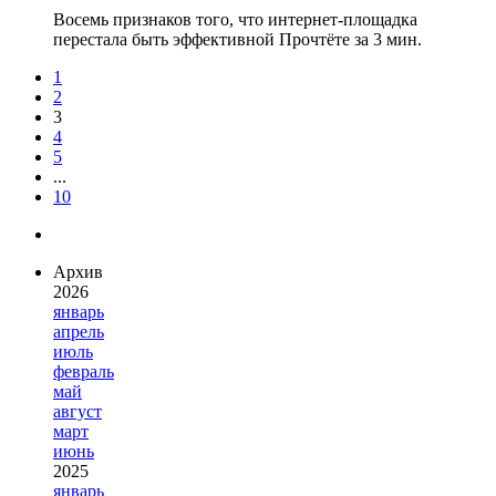
Восемь признаков того, что интернет-площадка
перестала быть эффективной
Прочтёте за 3 мин.
1
2
3
4
5
...
10
Архив
2026
январь
апрель
июль
февраль
май
август
март
июнь
2025
январь