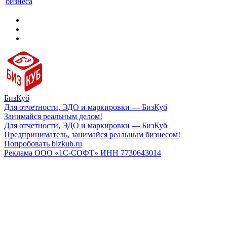
бизнеса
БизКуб
Для отчетности, ЭДО и маркировки — БизКуб
Занимайся реальным делом!
Для отчетности, ЭДО и маркировки — БизКуб
Предприниматель, занимайся реальным бизнесом!
Попробовать bizkub.ru
Реклама ООО «1С-СОФТ» ИНН 7730643014