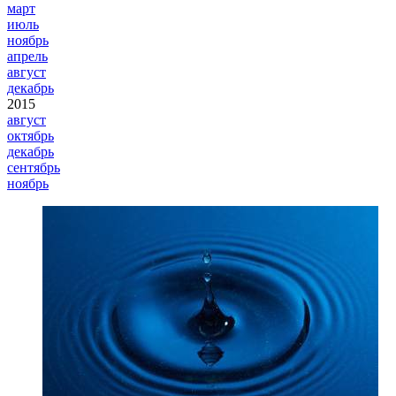
март
июль
ноябрь
апрель
август
декабрь
2015
август
октябрь
декабрь
сентябрь
ноябрь