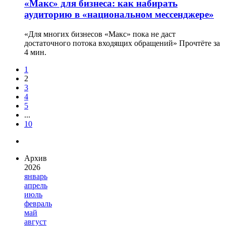
«Mакс» для бизнеса: как набирать
аудиторию в «национальном мессенджере»
«Для многих бизнесов «Mакс» пока не даст
достаточного потока входящих обращений»
Прочтёте за
4 мин.
1
2
3
4
5
...
10
Архив
2026
январь
апрель
июль
февраль
май
август