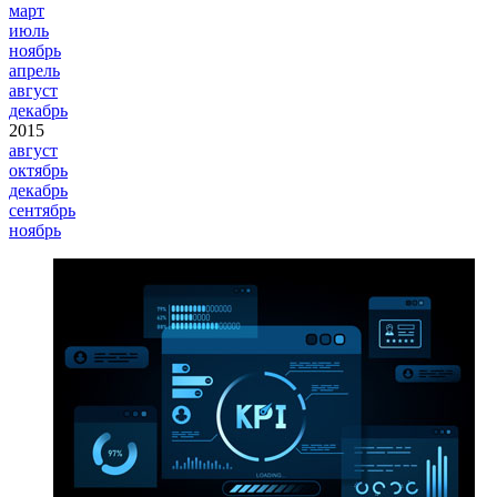
март
июль
ноябрь
апрель
август
декабрь
2015
август
октябрь
декабрь
сентябрь
ноябрь