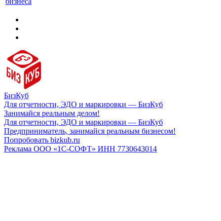
бизнеса
БизКуб
Для отчетности, ЭДО и маркировки — БизКуб
Занимайся реальным делом!
Для отчетности, ЭДО и маркировки — БизКуб
Предприниматель, занимайся реальным бизнесом!
Попробовать bizkub.ru
Реклама ООО «1С-СОФТ» ИНН 7730643014