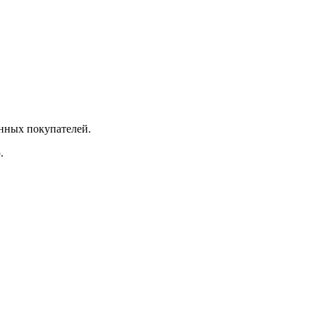
янных покупателей.
ю.