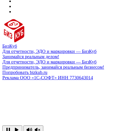
БизКуб
Для отчетности, ЭДО и маркировки — БизКуб
Занимайся реальным делом!
Для отчетности, ЭДО и маркировки — БизКуб
Предприниматель, занимайся реальным бизнесом!
Попробовать bizkub.ru
Реклама ООО «1С-СОФТ» ИНН 7730643014