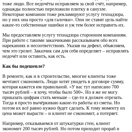
тоже люди. Все недочёты исправляем за свой счёт, например,
однажды полностью переложили плитку в санузле.
Некоторые компании тоже рекламируют услугу технадзора,
но у них она просто «для галочки». Они не ставят цель найти
какие-то собственные ошибки и уж тем более исправить их.
Мы предоставляем услугу технадзора сторонним компаниям.
При работе с такими заказчиками рассказываем обо всех
нареканиях и несоответствиях. Указав на дефект, объясняем,
чем это грозит. Заказчик сам для себя определяет – исправлять
недочёт или оставить, как есть.
Как бы подешевле?
В ремонте, как и в строительстве, многие клиенты тоже
мечтают сэкономить. Люди хотят увидеть в договоре сумму,
которая кажется им правильной. «У вас тут написано 700
тысяч рублей – я хочу, чтобы было 500». Но я же не могу
приказать цифрам стать меньше – где-то я должен отрезать.
Тогда я просто вычёркиваю какие-то работы из сметы. Но
потом их всё равно нужно будет сделать. К тому моменту их
цена может вырасти – и клиент не сэкономит, а потеряет.
Например, отказываемся от штукатурки стен, клиент
экономит 200 тысяч рублей. Но потом приходит прораб и