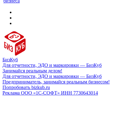
бизнеса
БизКуб
Для отчетности, ЭДО и маркировки — БизКуб
Занимайся реальным делом!
Для отчетности, ЭДО и маркировки — БизКуб
Предприниматель, занимайся реальным бизнесом!
Попробовать bizkub.ru
Реклама ООО «1С-СОФТ» ИНН 7730643014