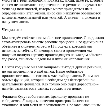
участвуя в телепередачах и подкастах. Люди, даже те, которые
совсем не понимают в строительстве и ремонте, получают от
меня ряд полезностей, которые могут пригодиться им в
определённый этап жизни. Либо они напрямую обращаются
ко мне за консультацией или услугой. А значит – приходят в
нашу компанию.
Что дальше
Мы создаём собственное мобильное приложение. Оно должно
автоматизировать многие рабочие процессы. Его функционал
объёмнее и сложнее готового IT-продукта, который мы
используем сейчас. С помощью своего приложения мы
получим полную картину происходящего на каждом объекте:
ход работ, финансы, недочёты и пути их исправления.
На этот год у нас был запланирован выход в другие регионы,
но мы перенесли его ещё на год. Наше мобильное
приложение пока не готово к масштабированию. В нем нет
объёма функций, который необходим для бесперебойной
деятельности филиалов. Как только оно будет доработано –
начнём развиваться в разных городах и регионах.
Филиалы будут собственные, франшизу продавать не
собираемся. Я видел множество примеров бизнеса по
франшизе, и они меня не вдохновляют. Продавец франшизы