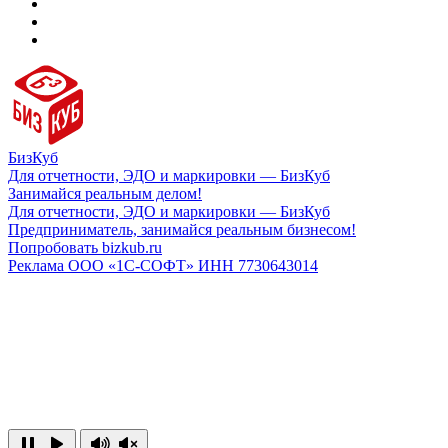
БизКуб
Для отчетности, ЭДО и маркировки — БизКуб
Занимайся реальным делом!
Для отчетности, ЭДО и маркировки — БизКуб
Предприниматель, занимайся реальным бизнесом!
Попробовать bizkub.ru
Реклама ООО «1С-СОФТ» ИНН 7730643014