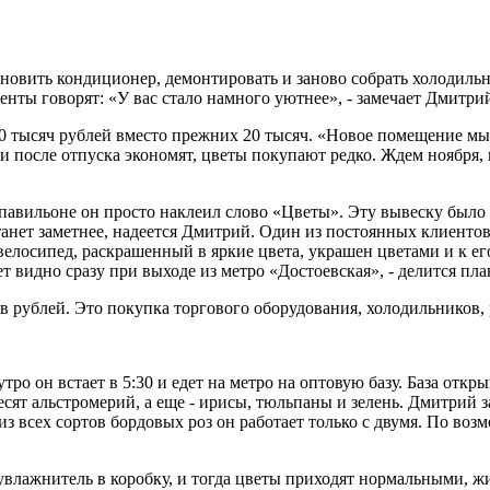
тановить кондиционер, демонтировать и заново собрать холодиль
енты говорят: «У вас стало намного уютнее», - замечает Дмитри
0 тысяч рублей вместо прежних 20 тысяч. «Новое помещение мы в
ди после отпуска экономят, цветы покупают редко. Ждем ноября,
 павильоне он просто наклеил слово «Цветы». Эту вывеску было 
анет заметнее, надеется Дмитрий. Один из постоянных клиентов
велосипед, раскрашенный в яркие цвета, украшен цветами и к е
ет видно сразу при выходе из метро «Достоевская», - делится п
ов рублей. Это покупка торгового оборудования, холодильников, 
о он встает в 5:30 и едет на метро на оптовую базу. База откры
есят альстромерий, а еще - ирисы, тюльпаны и зелень. Дмитрий з
з всех сортов бордовых роз он работает только с двумя. По воз
увлажнитель в коробку, и тогда цветы приходят нормальными, ж