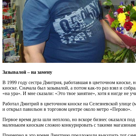
Зазывалой – на замену
В 1999 году сестра Дмитрия, работавшая в цветочном киоске, н
киоске. Сначала был зазывалой, а потом как-то раз взял и соб
«на ура». И мне сказали: «Это твое занятие», хотя я нигде не у
Работал Дмитрий в цветочном киоске на Селезневской улице (
и открыл павильон в торговом центре около метро «Перово».
Первое время дела шли неплохо, но вскоре бизнес оказался по
маленьким киоскам сложно конкурировать с такими магазинам
Примерно в это время Дмитрию предложили выкупить тот самый 