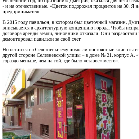
Нынешний год, по признанию Дмитрия, оказался для него самым
- и на отечественные. «Цветок подорожал процентов на 30. Я н
предприниматель.
В 2015 году павильон, в котором был цветочный магазин, Дми
вписывается в архитектурную концепцию города. Чтобы испра
договора аренды земли, чиновники отказали. Они разработали 
демонтировал павильон за свой счет.
Но остаться на Селезневке ему помогли постоянные клиенты из
другой стороне Селезневской улицы – в доме № 21, корпус А. «
гораздо меньше, чем на той, где было «старое» место».