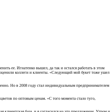
нить ее. Игнатенко вышел, да так и остался работать в этом
кет оценили коллеги и клиенты. «Следующий мой букет тоже ушел
менно. Но в 2008 году стал индивидуальным предпринимателем
 цветов по оптовым ценам. «С того момента стало туго,
 клиентская база, и я согласился на это предложение. Утром и