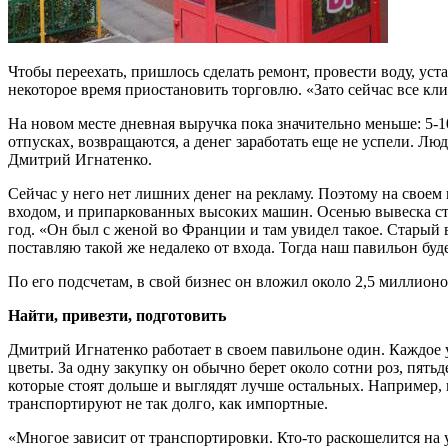
Чтобы переехать, пришлось сделать ремонт, провести воду, ус
некоторое время приостановить торговлю. «Зато сейчас все кли
На новом месте дневная выручка пока значительно меньше: 5-1
отпусках, возвращаются, а денег заработать еще не успели. Лю
Дмитрий Игнатенко.
Сейчас у него нет лишних денег на рекламу. Поэтому на своем
входом, и припаркованных высоких машин. Осенью вывеска ст
год. «Он был с женой во Франции и там увидел такое. Старый 
поставляю такой же недалеко от входа. Тогда наш павильон буд
По его подсчетам, в свой бизнес он вложил около 2,5 миллион
Найти, привезти, подготовить
Дмитрий Игнатенко работает в своем павильоне один. Каждое утр
цветы. За одну закупку он обычно берет около сотни роз, пятьд
которые стоят дольше и выглядят лучше остальных. Например, и
транспортируют не так долго, как импортные.
«Многое зависит от транспортировки. Кто-то раскошелится на 