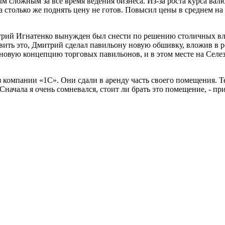
 сложным за все время ведения бизнеса. Из-за роста курса вал
а столько же поднять цену не готов. Повысил цены в среднем на
трий Игнатенко вынужден был снести по решению столичных вла
вить это, Дмитрий сделал павильону новую обшивку, вложив в 
новую концепцию торговых павильонов, и в этом месте на Селез
 компании «1С». Они сдали в аренду часть своего помещения. Т
Сначала я очень сомневался, стоит ли брать это помещение, - п