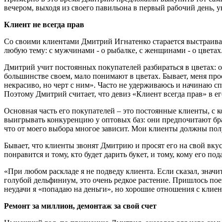
вечером, выходя из своего павильона в первый рабочий день, 
Клиент не всегда прав
Со своими клиентами Дмитрий Игнатенко старается выстраиват
любую тему: с мужчинами - о рыбалке, с женщинами - о цветах
Дмитрий учит постоянных покупателей разбираться в цветах: оп
большинстве своем, мало понимают в цветах. Бывает, меня прос
некрасиво, но черт с ним». Часто не удерживаюсь и начинаю с
Поэтому Дмитрий считает, что девиз «Клиент всегда прав» в ег
Основная часть его покупателей – это постоянные клиенты, с
выигрывать конкуренцию у оптовых баз: они предпочитают брат
что от моего выбора многое зависит. Мои клиенты должны полу
Бывает, что клиенты звонят Дмитрию и просят его на свой вку
понравится и тому, кто будет дарить букет, и тому, кому его по
«При любом раскладе я не подведу клиента. Если сказал, знач
голубой дельфиниум, это очень редкое растение. Пришлось поез
неудачи я «попадаю на деньги», но хорошие отношения с клие
Ремонт за миллион, демонтаж за свой счет