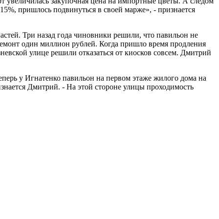
ют увеличилась закупочная цена на импортные цветы. А следом
 15%, пришлось подвинуться в своей марже», - признается
стей. Три назад года чиновники решили, что павильон не
ремонт один миллион рублей. Когда пришло время продления
невской улице решили отказаться от киосков совсем. Дмитрий
еперь у Игнатенко павильон на первом этаже жилого дома на
ризнается Дмитрий. - На этой стороне улицы проходимость