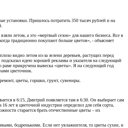
ные установки. Пришлось потратить 350 тысяч рублей и на
й.
зяли летом, а это «мертвый сезон» для нашего бизнеса. Все в
 когда традиционно покупают больше цветов», - объясняет
плохо видно летом из-за зелени деревьев, растущих перед
 подсказал идею хорошей рекламы и указателя на следующий
го раме прикручена вывеска «цветы». Я на следующий год
ланами цветочник.
ремонт, цветы, горшки, грунт, сувениры.
вается в 6:15, Дмитрий появляется там в 6:30. Он выбирает сам
а 16 лет в цветочной индустрии определил для себя сорта,
можности старается брать отечественные цветы – их
ивыми, бодренькими. Если нет увлажнителя, то цветы сухие, и