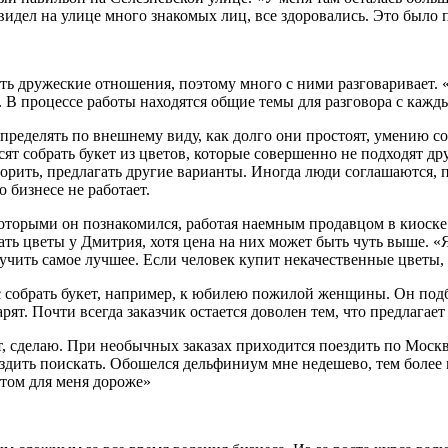
увидел на улице много знакомых лиц, все здоровались. Это было
ь дружеские отношения, поэтому много с ними разговаривает. 
. В процессе работы находятся общие темы для разговора с кажд
ределять по внешнему виду, как долго они простоят, умению соче
ят собрать букет из цветов, которые совершенно не подходят дру
порить, предлагать другие варианты. Иногда люди соглашаются,
о бизнесе не работает.
 которыми он познакомился, работая наемным продавцом в киоск
ь цветы у Дмитрия, хотя цена на них может быть чуть выше. «Я
чить самое лучшее. Если человек купит некачественные цветы, 
с собрать букет, например, к юбилею пожилой женщины. Он подби
дарят. Почти всегда заказчик остается доволен тем, что предлага
ит, сделаю. При необычных заказах приходится поездить по Моск
дить поискать. Обошелся дельфиниум мне недешево, тем более ку
нтом для меня дороже»