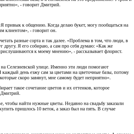
 приятно», - говорит Дмитрий.
«Я привык к общению. Когда делаю букет, могу пообщаться на
ым клиентом», - говорит он.
тать разные сорта и так далее. «Проблема в том, что люди, в
г другу. Я его собираю, а сам про себя думаю: «Как же
 прислушиваются к моему мнению», - рассказывает флорист.
е на Селезневской улице. Именно эти люди помогают
 каждый день езжу сам за цветами на цветочные базы, потому
которые скоро завянут, мне самому будет неприятно».
рает такое сочетание цветов и их оттенков, которое
ет Дмитрий.
ве, чтобы найти нужные цветы. Недавно на свадьбу заказали
пить пришлось 10 веток, а заказ был на пять. В случае