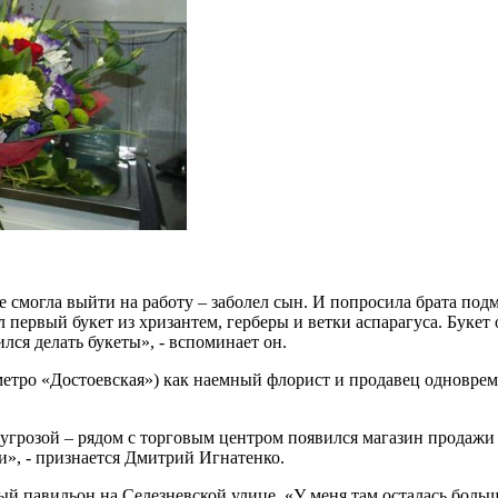
е смогла выйти на работу – заболел сын. И попросила брата подме
рал первый букет из хризантем, герберы и ветки аспарагуса. Бу
чился делать букеты», - вспоминает он.
метро «Достоевская») как наемный флорист и продавец одновре
д угрозой – рядом с торговым центром появился магазин продажи
и», - признается Дмитрий Игнатенко.
павильон на Селезневской улице. «У меня там осталась большая