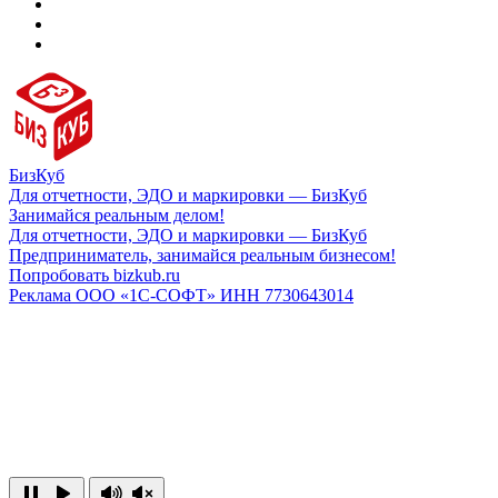
БизКуб
Для отчетности, ЭДО и маркировки — БизКуб
Занимайся реальным делом!
Для отчетности, ЭДО и маркировки — БизКуб
Предприниматель, занимайся реальным бизнесом!
Попробовать bizkub.ru
Реклама ООО «1С-СОФТ» ИНН 7730643014