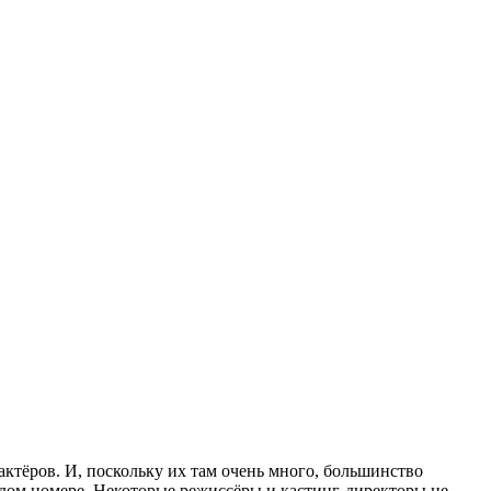
актёров. И, поскольку их там очень много, большинство
ждом номере. Некоторые режиссёры и кастинг-директоры не