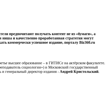
ели предпочитают получать контент не из «бумаги», а
ая ниша и качественно проработанная стратегия могут
кать коммерчески успешное издание, порталу Biz360.ru
ретье высшее образование – в ГИТИСе на актёрском факультете.
реподаватель социологии») и Московский государственный
ь и генеральный директор издания -
Андрей Кристольский
.