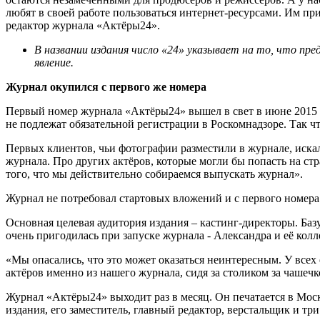
любят в своей работе пользоваться интернет-ресурсами. Им пр
редактор журнала «Актёры24».
В названии издания число «24» указывает на то, что пр
явление.
Журнал окупился с первого же номера
Первый номер журнала «Актёры24» вышел в свет в июне 2015 го
не подлежат обязательной регистрации в Роскомнадзоре. Так чт
Первых клиентов, чьи фотографии разместили в журнале, искал
журнала. Про других актёров, которые могли бы попасть на ст
того, что мы действительно собираемся выпускать журнал».
Журнал не потребовал стартовых вложений и с первого номера
Основная целевая аудитория издания – кастинг-директоры. Баз
очень пригодилась при запуске журнала - Александра и её кол
«Мы опасались, что это может оказаться неинтересным. У всех 
актёров именно из нашего журнала, сидя за столиком за чашечк
Журнал «Актёры24» выходит раз в месяц. Он печатается в Моск
издания, его заместитель, главный редактор, верстальщик и три