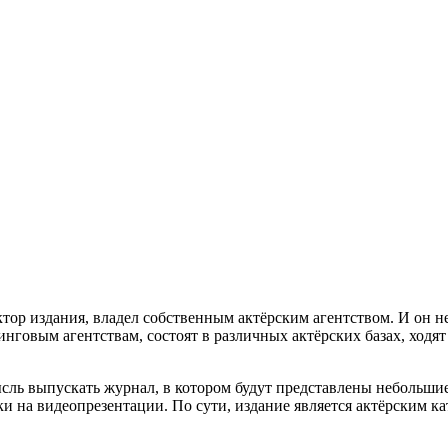
р издания, владел собственным актёрским агентством. И он не 
нговым агентствам, состоят в различных актёрских базах, ходят
ль выпускать журнал, в котором будут представлены небольшие
ки на видеопрезентации. По сути, издание является актёрским к