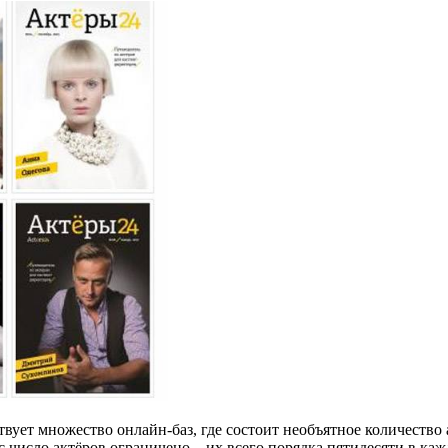
вует множество онлайн-баз, где состоит необъятное количество 
 число актёров ограничено – их всего порядка пятидесяти в ка