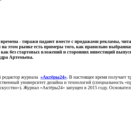
времена - тиражи падают вместе с продажами рекламы, читат
, и на этом рынке есть примеры того, как правильно выбранн
, как без стартовых вложений и сторонних инвестиций выпус
дра Артемьева.
ый редактор журнала
«Актёры24»
. В настоящее время получает т
ственный университет дизайна и технологий (специальность «п
искусство»). Журнал «Актёры24»
запущен в 2015 году. Основател