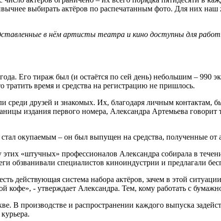
ивычнее выбирать актёров по распечатанным фото. Для них наш 
едставленные в нём артисты театра и кино доступны для работы
да. Его тираж был (и остаётся по сей день) небольшим – 990 эк
о тратить время и средства на регистрацию не пришлось.
и среди друзей и знакомых. Их, благодаря личным контактам, б
раницы издания первого номера, Александра Артемьева говорит т
 стал окупаемым – он был выпущен на средства, полученные от 
у этих «штучных» профессионалов Александра собирала в течение
леги обзванивали специалистов киноиндустрии и предлагали бес
есть действующая система набора актёров, зачем в этой ситуаци
ой кофе», - утверждает Александра. Тем, кому работать с бумаж
ве. В производстве и распространении каждого выпуска задейст
 курьера.