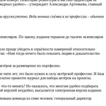
журнал удобен», - утверждает Александра Артемьева, главный
 круглосуточно. Ведь ночные съёмки в их профессии – обычное
земпляров. По закону, издания тиражом до тысячи экземпляров
ыло проще убедить в серьёзности намерений относительно
ак: «Нам тогда нечего было показать людям в доказательство
актёров за размещение их портфолио.
 пяти лет, это было нужно в силу актёрской профессии. И база
платно привезти журнал для набора актёров на проекты.
и что-то менять? Но оказалось, что многим удобно подбирать
ной версией неудобно, высылается электронная версия издания.
вована команда из семи человек: генеральный директор