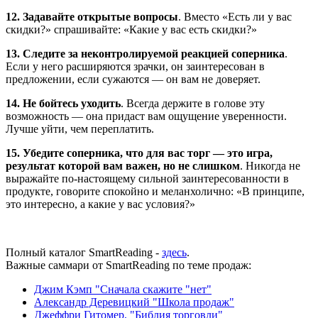
12. Задавайте открытые вопросы
. Вместо «Есть ли у вас
скидки?» спрашивайте: «Какие у вас есть скидки?»
13. Следите за неконтролируемой реакцией соперника
.
Если у него расширяются зрачки, он заинтересован в
предложении, если сужаются — он вам не доверяет.
14. Не бойтесь уходить
. Всегда держите в голове эту
возможность — она придаст вам ощущение уверенности.
Лучше уйти, чем переплатить.
15. Убедите соперника, что для вас торг — это игра,
результат которой вам важен, но не слишком
. Никогда не
выражайте по-настоящему сильной заинтересованности в
продукте, говорите спокойно и меланхолично: «В принципе,
это интересно, а какие у вас условия?»
Полный каталог SmartReading -
здесь
.
Важные саммари от SmartReading по теме продаж:
Джим Кэмп "Сначала скажите "нет"
Ал
ександр Деревицкий "Школа продаж"
Джеффри Гитомер, "Библия торговли"