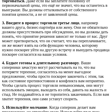
торговаться.
Даже если вы заплатите половину от
первоначальной цены, это ещё не значит, что вы останетесь в
выигрыше. Вы должны отталкиваться от собственного
понятия ценности, а не от заявленной цены.
3. Введите в процесс торговли третье лицо
, например
вашего друга, бизнес-партнёра или жену. Они не обязательно
должны присутствовать при обсуждении, но вы должны дать
понять, что принятие решения зависит не только от вас. Друг
может притвориться, что он считает, что вы переплачиваете,
он же может взять на себя функцию человека, которому
нужно поскорее уйти на другую встречу и вынудить продавца
поскорее согласится на ваши условия.
4. Будьте готовы к длительному разговору
. Ваши
соперники зачастую могут рассчитывать на то, что вы
потеряете терпение, согласитесь на менее выгодное
предложение, чтобы просто поскорее закончить с этим, так
как состояние противостояния и конфликта вам неприятно.
Чтобы сделать процесс торговли невыносимым, они могут
использовать эмоции, выходить из себя, давить на жалость и
стыд. Не поддавайтесь и не торопитесь заканчивать. Если вам
хватит терпения, они сами устанут спорить.
5. Используйте молчание
. Когда соперник делает вам
предложение, не отвечайте сразу. Используйте язык тела,