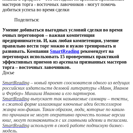
мастеров торга - восточных лавочников - могут помочь
добиться успеха во время сделки
Поделиться:
Умение добиваться выгодных условий сделки во время
очных переговоров – важная компетенция
предпринимателя. И, как любая компетенция, умение
правильно вести торг можно и нужно тренировать и
развивать. Компания
SmartReading
рекомендует на
переговорах использовать 15 проверенных практикой
эффективных приемов из арсенала признанных мастеров
торга – восточных лавочников.
Досье
SmartReading
– новый проект сооснователя одного из ведущих
российских издательств деловой литературы «Манн, Иванов
и Фербер» Михаила Иванова и его партнеров.
SmartReading
выпускает так называемые саммари – тексты,
в сжатой форме излагающие ключевые идеи бестселлеров
жанра нон-фикшн. Таким образом, люди, которые по каким-
то причинам не могут оперативно прочесть полные версии
книг, могут познакомиться с их главными идеями и тезисами.
SmartReading
использует в своей работе подписную бизнес-
модель.