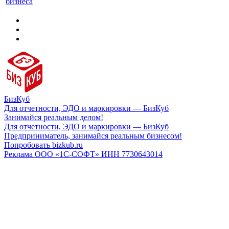
бизнеса
БизКуб
Для отчетности, ЭДО и маркировки — БизКуб
Занимайся реальным делом!
Для отчетности, ЭДО и маркировки — БизКуб
Предприниматель, занимайся реальным бизнесом!
Попробовать bizkub.ru
Реклама ООО «1С-СОФТ» ИНН 7730643014