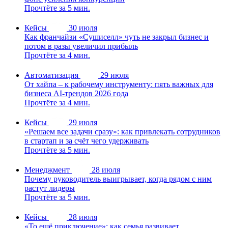
Прочтёте за 5 мин.
Кейсы
30 июля
Как франчайзи «Сушиселл» чуть не закрыл бизнес и
потом в разы увеличил прибыль
Прочтёте за 4 мин.
Автоматизация
29 июля
От хайпа – к рабочему инструменту: пять важных для
бизнеса AI-трендов 2026 года
Прочтёте за 4 мин.
Кейсы
29 июля
«Решаем все задачи сразу»: как привлекать сотрудников
в стартап и за счёт чего удерживать
Прочтёте за 5 мин.
Менеджмент
28 июля
Почему руководитель выигрывает, когда рядом с ним
растут лидеры
Прочтёте за 5 мин.
Кейсы
28 июля
«То ещё приключение»: как семья развивает