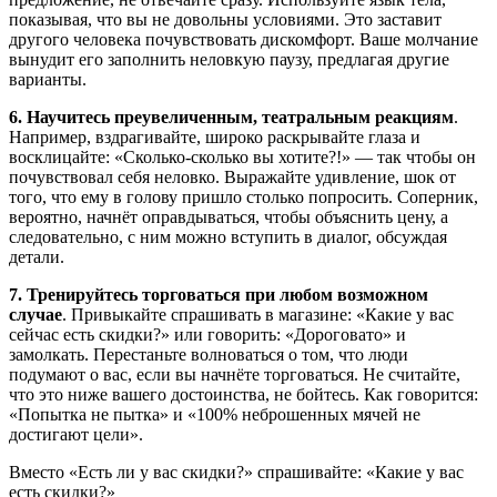
показывая, что вы не довольны условиями. Это заставит
другого человека почувствовать дискомфорт. Ваше молчание
вынудит его заполнить неловкую паузу, предлагая другие
варианты.
6. Научитесь преувеличенным, театральным реакциям
.
Например, вздрагивайте, широко раскрывайте глаза и
восклицайте: «Сколько-сколько вы хотите?!» — так чтобы он
почувствовал себя неловко. Выражайте удивление, шок от
того, что ему в голову пришло столько попросить. Соперник,
вероятно, начнёт оправдываться, чтобы объяснить цену, а
следовательно, с ним можно вступить в диалог, обсуждая
детали.
7. Тренируйтесь торговаться при любом возможном
случае
. Привыкайте спрашивать в магазине: «Какие у вас
сейчас есть скидки?» или говорить: «Дороговато» и
замолкать. Перестаньте волноваться о том, что люди
подумают о вас, если вы начнёте торговаться. Не считайте,
что это ниже вашего достоинства, не бойтесь. Как говорится:
«Попытка не пытка» и «100% неброшенных мячей не
достигают цели».
Вместо «Есть ли у вас скидки?» спрашивайте: «Какие у вас
есть скидки?»