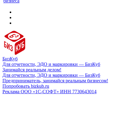
бизнеса
БизКуб
Для отчетности, ЭДО и маркировки — БизКуб
Занимайся реальным делом!
Для отчетности, ЭДО и маркировки — БизКуб
Предприниматель, занимайся реальным бизнесом!
Попробовать bizkub.ru
Реклама ООО «1С-СОФТ» ИНН 7730643014