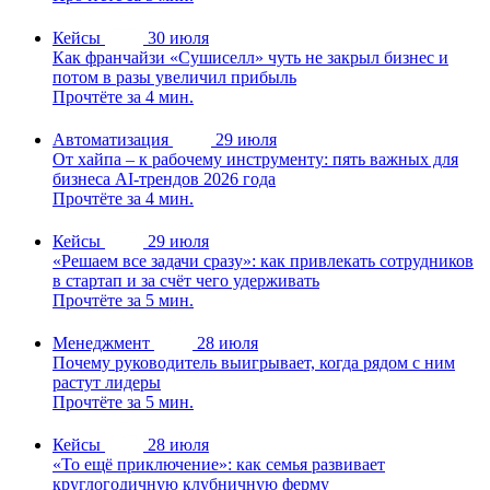
Кейсы
30 июля
Как франчайзи «Сушиселл» чуть не закрыл бизнес и
потом в разы увеличил прибыль
Прочтёте за 4 мин.
Автоматизация
29 июля
От хайпа – к рабочему инструменту: пять важных для
бизнеса AI-трендов 2026 года
Прочтёте за 4 мин.
Кейсы
29 июля
«Решаем все задачи сразу»: как привлекать сотрудников
в стартап и за счёт чего удерживать
Прочтёте за 5 мин.
Менеджмент
28 июля
Почему руководитель выигрывает, когда рядом с ним
растут лидеры
Прочтёте за 5 мин.
Кейсы
28 июля
«То ещё приключение»: как семья развивает
круглогодичную клубничную ферму