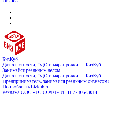
бизнеса
БизКуб
Для отчетности, ЭДО и маркировки — БизКуб
Занимайся реальным делом!
Для отчетности, ЭДО и маркировки — БизКуб
Предприниматель, занимайся реальным бизнесом!
Попробовать bizkub.ru
Реклама ООО «1С-СОФТ» ИНН 7730643014