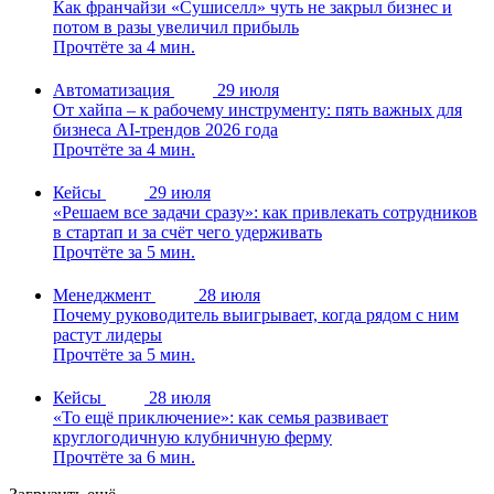
Как франчайзи «Сушиселл» чуть не закрыл бизнес и
потом в разы увеличил прибыль
Прочтёте за 4 мин.
Автоматизация
29 июля
От хайпа – к рабочему инструменту: пять важных для
бизнеса AI-трендов 2026 года
Прочтёте за 4 мин.
Кейсы
29 июля
«Решаем все задачи сразу»: как привлекать сотрудников
в стартап и за счёт чего удерживать
Прочтёте за 5 мин.
Менеджмент
28 июля
Почему руководитель выигрывает, когда рядом с ним
растут лидеры
Прочтёте за 5 мин.
Кейсы
28 июля
«То ещё приключение»: как семья развивает
круглогодичную клубничную ферму
Прочтёте за 6 мин.