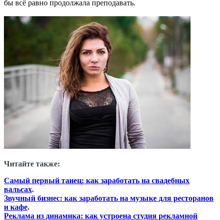
бы всё равно продолжала преподавать.
Читайте также:
Самый первый танец
: как заработать на свадебных
вальсах
.
Звучный бизнес: как заработать на музыке для ресторанов
и кафе
.
Реклама из динамика: к
ак устроена студия рекламной