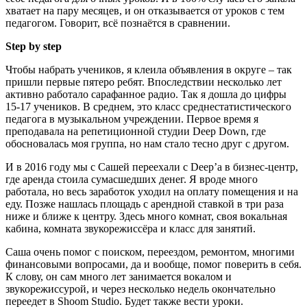
хватает на пару месяцев, и он отказывается от уроков с тем
педагогом. Говорит, всё познаётся в сравнении.
Step by step
Чтобы набрать учеников, я клеила объявления в округе – так
пришли первые пятеро ребят. Впоследствии несколько лет
активно работало сарафанное радио. Так я дошла до цифры
15-17 учеников. В среднем, это класс среднестатистического
педагога в музыкальном учреждении. Первое время я
преподавала на репетиционной студии Deep Down, где
обосновалась моя группа, но нам стало тесно друг с другом.
И в 2016 году мы с Сашей переехали с Deep’а в бизнес-центр,
где аренда стоила сумасшедших денег. Я вроде много
работала, но весь заработок уходил на оплату помещения и на
еду. Позже нашлась площадь с арендной ставкой в три раза
ниже и ближе к центру. Здесь много комнат, своя вокальная
кабина, комната звукорежиссёра и класс для занятий.
Саша очень помог с поиском, переездом, ремонтом, многими
финансовыми вопросами, да и вообще, помог поверить в себя.
К слову, он сам много лет занимается вокалом и
звукорежиссурой, и через несколько недель окончательно
переедет в Shoom Studio. Будет также вести уроки.