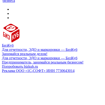
бизнеса
БизКуб
Для отчетности, ЭДО и маркировки — БизКуб
Занимайся реальным делом!
Для отчетности, ЭДО и маркировки — БизКуб
Предприниматель, занимайся реальным бизнесом!
Попробовать bizkub.ru
Реклама ООО «1С-СОФТ» ИНН 7730643014