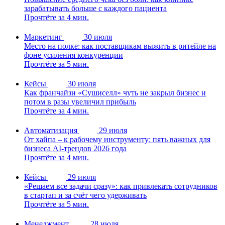
зарабатывать больше с каждого пациента
Прочтёте за 4 мин.
Маркетинг
30 июля
Место на полке: как поставщикам выжить в ритейле на
фоне усиления конкуренции
Прочтёте за 5 мин.
Кейсы
30 июля
Как франчайзи «Сушиселл» чуть не закрыл бизнес и
потом в разы увеличил прибыль
Прочтёте за 4 мин.
Автоматизация
29 июля
От хайпа – к рабочему инструменту: пять важных для
бизнеса AI-трендов 2026 года
Прочтёте за 4 мин.
Кейсы
29 июля
«Решаем все задачи сразу»: как привлекать сотрудников
в стартап и за счёт чего удерживать
Прочтёте за 5 мин.
Менеджмент
28 июля