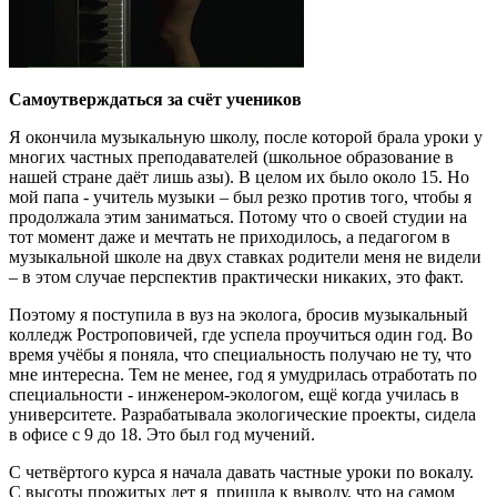
Самоутверждаться за счёт учеников
Я окончила музыкальную школу, после которой брала уроки у
многих частных преподавателей (школьное образование в
нашей стране даёт лишь азы). В целом их было около 15. Но
мой папа - учитель музыки – был резко против того, чтобы я
продолжала этим заниматься. Потому что о своей студии на
тот момент даже и мечтать не приходилось, а педагогом в
музыкальной школе на двух ставках родители меня не видели
– в этом случае перспектив практически никаких, это факт.
Поэтому я поступила в вуз на эколога, бросив музыкальный
колледж Ростроповичей, где успела проучиться один год. Во
время учёбы я поняла, что специальность получаю не ту, что
мне интересна. Тем не менее, год я умудрилась отработать по
специальности - инженером-экологом, ещё когда училась в
университете. Разрабатывала экологические проекты, сидела
в офисе с 9 до 18. Это был год мучений.
С четвёртого курса я начала давать частные уроки по вокалу.
С высоты прожитых лет я пришла к выводу, что на самом