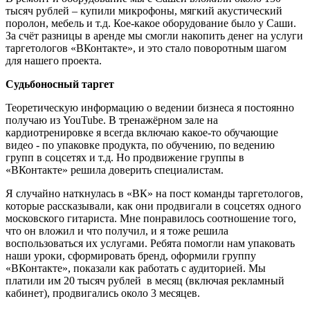
тысяч рублей – купили микрофоны, мягкий акустический
поролон, мебель и т.д. Кое-какое оборудование было у Саши.
За счёт разницы в аренде мы смогли накопить денег на услуги
таргетологов «ВКонтакте», и это стало поворотным шагом
для нашего проекта.
Судьбоносный таргет
Теоретическую информацию о ведении бизнеса я постоянно
получаю из YouTube. В тренажёрном зале на
кардиотренировке я всегда включаю какое-то обучающие
видео - по упаковке продукта, по обучению, по ведению
групп в соцсетях и т.д. Но продвижение группы в
«ВКонтакте» решила доверить специалистам.
Я случайно наткнулась в «ВК» на пост команды таргетологов,
которые рассказывали, как они продвигали в соцсетях одного
московского гитариста. Мне понравилось соотношение того,
что он вложил и что получил, и я тоже решила
воспользоваться их услугами. Ребята помогли нам упаковать
наши уроки, сформировать бренд, оформили группу
«ВКонтакте», показали как работать с аудиторией. Мы
платили им 20 тысяч рублей в месяц (включая рекламный
кабинет), продвигались около 3 месяцев.