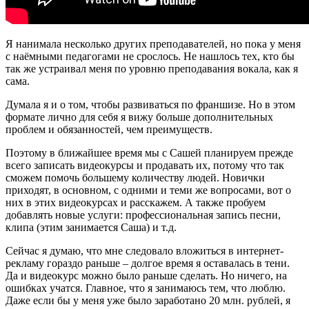
Я нанимала несколько других преподавателей, но пока у меня
с наёмными педагогами не срослось. Не нашлось тех, кто бы
так же устраивал меня по уровню преподавания вокала, как я
сама.
Думала я и о том, чтобы развиваться по франшизе. Но в этом
формате лично для себя я вижу больше дополнительных
проблем и обязанностей, чем преимуществ.
Поэтому в ближайшее время мы с Сашей планируем прежде
всего записать видеокурсы и продавать их, потому что так
сможем помочь б
о
льшему количеству людей. Новички
приходят, в основном, с одними и теми же вопросами, вот о
них в этих видеокурсах и расскажем. А также пробуем
добавлять новые услуги: профессиональная запись песни,
клипа (этим занимается Саша) и т.д.
Сейчас я думаю, что мне следовало вложиться в интернет-
рекламу гораздо раньше – долгое время я оставалась в тени.
Да и видеокурс можно было раньше сделать. Но ничего, на
ошибках учатся. Главное, что я занимаюсь тем, что люблю.
Даже если бы у меня уже было заработано 20 млн. рублей, я