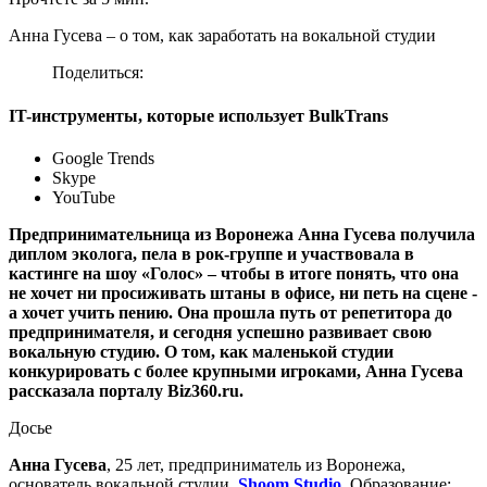
Анна Гусева – о том, как заработать на вокальной студии
Поделиться:
IT-инструменты, которые использует BulkTrans
Google Trends
Skype
YouTube
Предпринимательница из Воронежа Анна Гусева получила
диплом эколога, пела в рок-группе и участвовала в
кастинге на шоу «Голос» – чтобы в итоге понять, что она
не хочет ни просиживать штаны в офисе, ни петь на сцене -
а хочет учить пению. Она прошла путь от репетитора до
предпринимателя, и сегодня успешно развивает свою
вокальную студию. О том, как маленькой студии
конкурировать с более крупными игроками, Анна Гусева
рассказала порталу Biz360.ru.
Досье
Анна Гусева
, 25 лет, предприниматель из Воронежа,
основатель вокальной студии
Shoom Studio
. Образование: