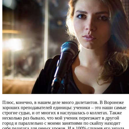
Плюс, конечно, в нашем деле много дилетантов. В Воронеже
хороших преподавателей единицы: ученики – это наши самые
строгие судьи, и от многих я наслушалась о коллегах. Также
несколько раз бывало, что мой ученик переезжает в другой
город и параллельно с моими занятиями по скайпу находит
себе педагога для очных уроков. И в 100% случаев его запала