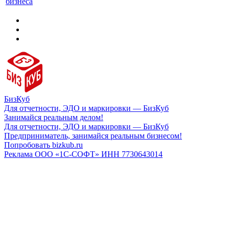
бизнеса
БизКуб
Для отчетности, ЭДО и маркировки — БизКуб
Занимайся реальным делом!
Для отчетности, ЭДО и маркировки — БизКуб
Предприниматель, занимайся реальным бизнесом!
Попробовать bizkub.ru
Реклама ООО «1С-СОФТ» ИНН 7730643014