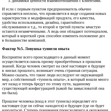
динамики ценности взаимоотношений с клиентами.
И если с первым пунктом предприниматель обычно
справляется неплохо, что проявляется в виде создания новых
характеристик и модификаций продукта, его качества,
удобства использования, дизайна, гарантийного
обслуживания и т.д., то второй и третий пункты зачастую
остаются незамеченными. А ведь они обладают потенциалом,
который в короткий срок способен изменить положение дел
в большинстве компаний.
Фактор №5. Ловушка туннеля опыта
Восприятие всего происходящего в данный момент
осуществляется сквозь призму приобретённых в прошлом
знаний. Когда человек смотрит на своё настоящее и будущее
в линзах прошлого, возникает очень странная ситуация.
Можно сказать, что такие люди исследуют не окружающий
мир, а собственный «туннель опыта», в который вошли много
лет назад и теперь бредут по этому пути, заданному
существующей конфигурацией (какой бы замысловатой она
ни была).
Прошлое человека (вход в этот туннель) определяет его
настоящее (где он сейчас находится) и будущее (где он будет
находиться). Степень понимания происходящего в окружении