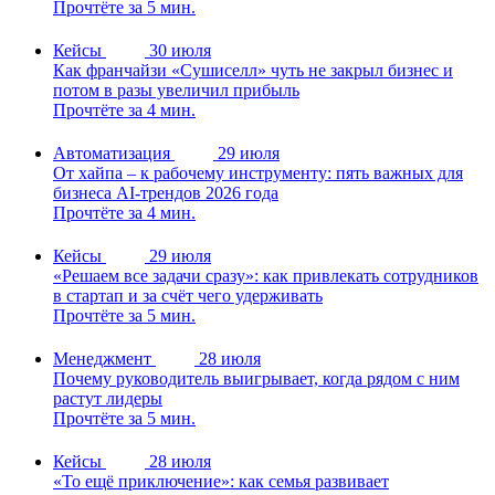
Прочтёте за 5 мин.
Кейсы
30 июля
Как франчайзи «Сушиселл» чуть не закрыл бизнес и
потом в разы увеличил прибыль
Прочтёте за 4 мин.
Автоматизация
29 июля
От хайпа – к рабочему инструменту: пять важных для
бизнеса AI-трендов 2026 года
Прочтёте за 4 мин.
Кейсы
29 июля
«Решаем все задачи сразу»: как привлекать сотрудников
в стартап и за счёт чего удерживать
Прочтёте за 5 мин.
Менеджмент
28 июля
Почему руководитель выигрывает, когда рядом с ним
растут лидеры
Прочтёте за 5 мин.
Кейсы
28 июля
«То ещё приключение»: как семья развивает