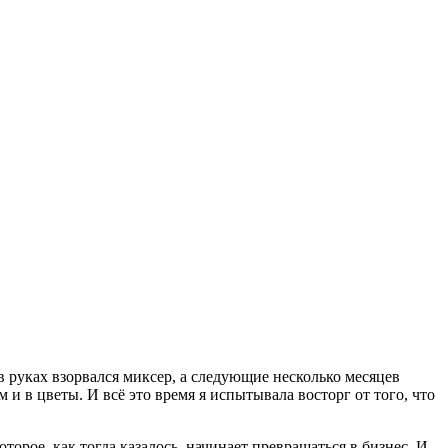
 в руках взорвался миксер, а следующие несколько месяцев
и в цветы. И всё это время я испытывала восторг от того, что
орое, как тогда казалось, начинает превращаться в бизнес. И