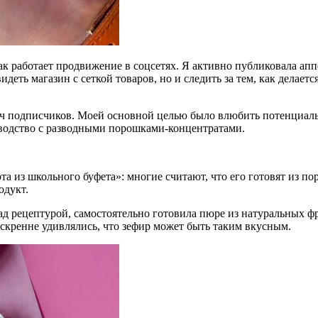
как работает продвижение в соцсетях. Я активно публиковала ап
еть магазин с сеткой товаров, но и следить за тем, как делается
яч подписчиков. Моей основной целью было влюбить потенциальн
зводство с разводными порошками-концентратами.
 из школьного буфета»: многие считают, что его готовят из пор
одукт.
над рецептурой, самостоятельно готовила пюре из натуральных ф
искренне удивлялись, что зефир может быть таким вкусным.