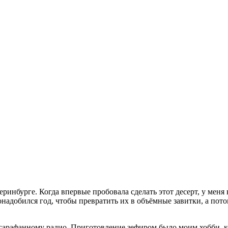
еринбурге. Когда впервые пробовала сделать этот десерт, у меня
добился год, чтобы превратить их в объёмные завитки, а потом 
сарафанному радио. Приготовление зефиром было моим хобби, кот