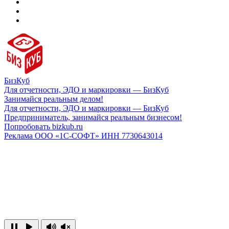
БизКуб
Для отчетности, ЭДО и маркировки — БизКуб
Занимайся реальным делом!
Для отчетности, ЭДО и маркировки — БизКуб
Предприниматель, занимайся реальным бизнесом!
Попробовать bizkub.ru
Реклама ООО «1С-СОФТ» ИНН 7730643014