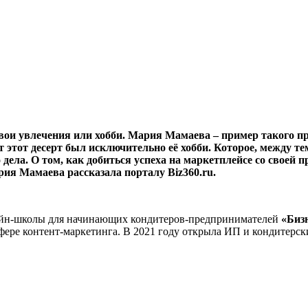
вои увлечения или хобби. Мария Мамаева – пример такого пр
ет этот десерт был исключительно её хобби. Которое, между 
о дела. О том, как добиться успеха на маркетплейсе со свое
рия Мамаева рассказала порталу Biz360.ru.
йн-школы для начинающих кондитеров-предпринимателей
«Биз
фере контент-маркетинга. В 2021 году открыла ИП и кондитерски