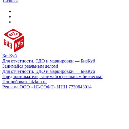
бизнеса
БизКуб
Для отчетности, ЭДО и маркировки — БизКуб
Занимайся реальным делом!
Для отчетности, ЭДО и маркировки — БизКуб
Предприниматель, занимайся реальным бизнесом!
Попробовать bizkub.ru
Реклама ООО «1С-СОФТ» ИНН 7730643014