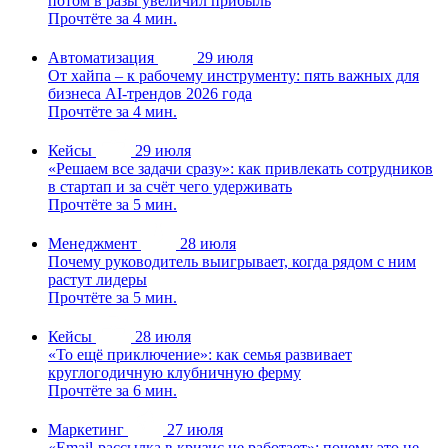
потом в разы увеличил прибыль
Прочтёте за 4 мин.
Автоматизация
29 июля
От хайпа – к рабочему инструменту: пять важных для
бизнеса AI-трендов 2026 года
Прочтёте за 4 мин.
Кейсы
29 июля
«Решаем все задачи сразу»: как привлекать сотрудников
в стартап и за счёт чего удерживать
Прочтёте за 5 мин.
Менеджмент
28 июля
Почему руководитель выигрывает, когда рядом с ним
растут лидеры
Прочтёте за 5 мин.
Кейсы
28 июля
«То ещё приключение»: как семья развивает
круглогодичную клубничную ферму
Прочтёте за 6 мин.
Маркетинг
27 июля
«Email-рассылка в кризис не работает»: почему это не