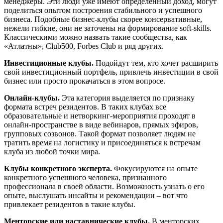
менеджеры. Эти люди уже имеют определённый доход, могут
поделиться опытом построения стабильного и успешного
бизнеса. Подобные бизнес-клубы скорее консервативные,
нежели гибкие, они не заточены на формирование soft-skills.
Классическими можно назвать такие сообщества, как
«Атлатны», Club500, Forbes Club и ряд других.
Инвестиционные клубы.
Подойдут тем, кто хочет расширить
свой инвестиционный портфель, привлечь инвестиции в свой
бизнес или просто прокачаться в этом вопросе.
Онлайн-клубы.
Эта категория выделяется по признаку
формата встреч резидентов. В таких клубах все
образовательные и нетворкинг-мероприятия проходят в
онлайн-пространстве в виде вебинаров, прямых эфиров,
групповых созвонов. Такой формат позволяет людям не
тратить время на логистику и присоединяться к встречам
клуба из любой точки мира.
Клубы конкретного эксперта.
Фокусируются на опыте
конкретного успешного человека, признанного
профессионала в своей области. Возможность узнать о его
опыте, выслушать инсайты и рекомендации – вот что
привлекает резидентов в такие клубы.
Менторские или наставнические клубы.
В менторских