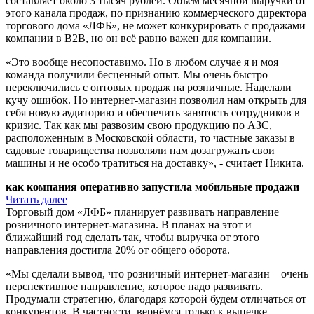
составляет около 3 тысяч рублей. Объём месячной выручки от
этого канала продаж, по признанию коммерческого директора
торгового дома «ЛФБ», не может конкурировать с продажами
компании в B2B, но он всё равно важен для компании.
«Это вообще несопоставимо. Но в любом случае я и моя
команда получили бесценный опыт. Мы очень быстро
переключились с оптовых продаж на розничные. Наделали
кучу ошибок. Но интернет-магазин позволил нам открыть для
себя новую аудиторию и обеспечить занятость сотрудников в
кризис. Так как мы развозим свою продукцию по АЗС,
расположенным в Московской области, то частные заказы в
садовые товарищества позволяли нам дозагружать свои
машины и не особо тратиться на доставку», - считает Никита.
как компания оперативно запустила мобильные продажи
Читать далее
Торговый дом «ЛФБ» планирует развивать направление
розничного интернет-магазина. В планах на этот и
ближайший год сделать так, чтобы выручка от этого
направления достигла 20% от общего оборота.
«Мы сделали вывод, что розничный интернет-магазин – очень
перспективное направление, которое надо развивать.
Продумали стратегию, благодаря которой будем отличаться от
конкурентов. В частности, вернёмся только к выпечке.