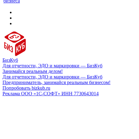
бизнеса
БизКуб
Для отчетности, ЭДО и маркировки — БизКуб
Занимайся реальным делом!
Для отчетности, ЭДО и маркировки — БизКуб
Предприниматель, занимайся реальным бизнесом!
Попробовать bizkub.ru
Реклама ООО «1С-СОФТ» ИНН 7730643014