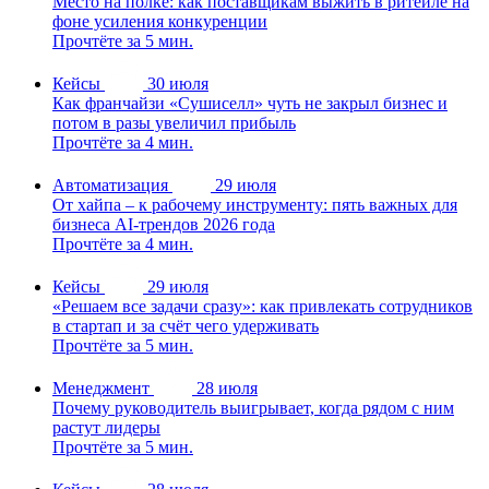
Место на полке: как поставщикам выжить в ритейле на
фоне усиления конкуренции
Прочтёте за 5 мин.
Кейсы
30 июля
Как франчайзи «Сушиселл» чуть не закрыл бизнес и
потом в разы увеличил прибыль
Прочтёте за 4 мин.
Автоматизация
29 июля
От хайпа – к рабочему инструменту: пять важных для
бизнеса AI-трендов 2026 года
Прочтёте за 4 мин.
Кейсы
29 июля
«Решаем все задачи сразу»: как привлекать сотрудников
в стартап и за счёт чего удерживать
Прочтёте за 5 мин.
Менеджмент
28 июля
Почему руководитель выигрывает, когда рядом с ним
растут лидеры
Прочтёте за 5 мин.