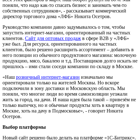
поняли, что надо как-то спасать бизнес и занимать чем-то
собственных сотрудников», - рассказывает коммерческий
директор торгового дома «ЛФБ» Никита Осетров.
Руководство компании давно задумывалось о том, чтобы
запустить интернет-магазин, ориентированный на частных
клиентов.
Сайт для оптовых продаж
в сфере B2B у «ЛФБ»
уже был. Для ресурса, ориентированного на частных
клиентов, было решено расширить ассортимент – добавить в
него позиции из обычного продуктового магазина: молочную
продукцию, мясо, бакалею и т.д. Поставщиков долго искать не
пришлось – ими стали соседи компании по складу в Москве.
«Наш
розничный интернет-магазин
изначально мы
ориентировали только на жителей Москвы. Но вскоре
подключили в зону доставки и Московскую область. Мы
поняли, что многие люди во время самоизоляции уезжали
жить за город, на дачи. И наша идея была такой – привезём не
только выпечку, но и обычные продукты хоть в квартиру в
Москве, хоть на дачу в Подмосковье», - говорит Никита
Осетров.
Выбор платформы
Новый сайт решено было делать на платформе «1С-Битрикс».