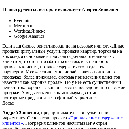
IT-инструменты, которые использует Андрей Зинкевич
Evernote
Мегаплан
Wordstat.Яндекс
Google Analitics
Если ваш бизнес ориентирован не на разовые или случайные
продажи (ритуальные услуги, продажа квартир, торговля на
вокзале), а основывается на долгосрочных отношениях с
клиентом, то стоит позаботиться о том, как не просто
привлечь клиента, но также удержать его и сделать
партнером. К сожалению, многие забывают о повторных
продажах; более прижилась система привлечения клиентов,
известная как воронка продаж. Но у нее есть существенный
недостаток: воронка заканчивается непосредственно на самой
продаже. А ведь есть еще как минимум два этапа:
повторные продажи и «сарафанный маркетинг»
Досье
Андрей Зинкевич
, предприниматель, консультант по
маркетингу. Основатель проекта
«Привлечение и удержание
клиентов»
. География клиентов насчитывает 9 стран
мира. Более восьми лет опыта в продажах и маркетинге в