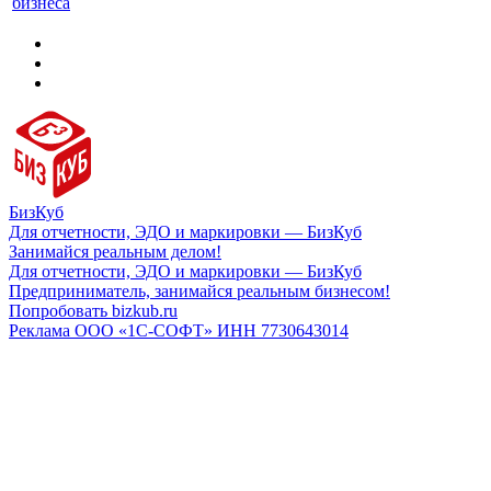
бизнеса
БизКуб
Для отчетности, ЭДО и маркировки — БизКуб
Занимайся реальным делом!
Для отчетности, ЭДО и маркировки — БизКуб
Предприниматель, занимайся реальным бизнесом!
Попробовать bizkub.ru
Реклама ООО «1С-СОФТ» ИНН 7730643014