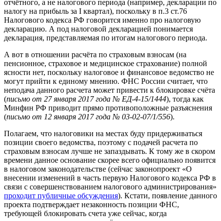
отчётного, а не налогового периода (например, декларации по
налогу на прибыль за I квартал), поскольку в п.3 ст.76
Налогового кодекса РФ говорится именно про налоговую
декларацию. А под налоговой декларацией понимается
декларация, представляемая по итогам налогового периода.
А вот в отношении расчёта по страховым взносам (на
пенсионное, страховое и медицинское страхование) полной
ясности нет, поскольку налоговое и финансовое ведомство не
могут прийти к единому мнению. ФНС России считает, что
неподача данного расчета может привести к блокировке счёта
(
письмо от 27 января 2017 года № ЕД-4-15/1444
), тогда как
Минфин РФ приводит прямо противоположные разъяснения
(
письмо от 12 января 2017 года № 03-02-07/1/556
).
Полагаем, что налоговики на местах буду придерживаться
позиции своего ведомства, поэтому с подачей расчета по
страховым взносам лучше не запаздывать. К тому же в скором
времени данное основание скорее всего официально появится
в налоговом законодательстве (сейчас законопроект «О
внесении изменений в часть первую Налогового кодекса РФ в
связи с совершенствованием налогового администрирования»
проходит публичные обсуждения
). Кстати, появление данного
проекта подтверждает незаконность позиции ФНС,
требующей блокировать счета уже сейчас, когда