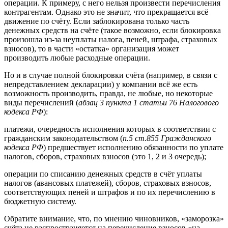
операции. К примеру, с него нельзя произвести перечисления
контрагентам. Однако это не значит, что прекращается всё
движение по счёту. Если заблокирована только часть
денежных средств на счёте (такое возможно, если блокировка
произошла из-за неуплаты налога, пеней, штрафа, страховых
взносов), то в части «остатка» организация может
производить любые расходные операции.
Но и в случае полной блокировки счёта (например, в связи с
непредставлением декларации) у компании всё же есть
возможность производить, правда, не любые, но некоторые
виды перечислений (
абзац 3 пункта 1 статьи 76 Налогового
кодекса РФ
):
платежи, очередность исполнения которых в соответствии с
гражданским законодательством (
п.5 ст.855 Гражданского
кодекса РФ
) предшествует исполнению обязанности по уплате
налогов, сборов, страховых взносов (это 1, 2 и 3 очередь);
операции по списанию денежных средств в счёт уплаты
налогов (авансовых платежей), сборов, страховых взносов,
соответствующих пеней и штрафов и по их перечислению в
бюджетную систему.
Обратите внимание, что, по мнению чиновников, «заморозка»
счёта не распространяется на перечисление взносов «на