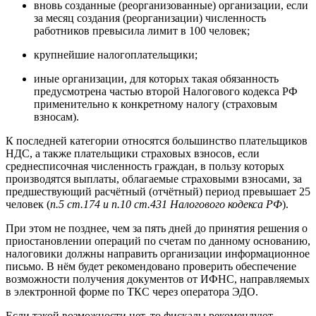
вновь созданные (реорганизованные) организации, если
за месяц создания (реорганизации) численность
работников превысила лимит в 100 человек;
крупнейшие налогоплательщики;
иные организации, для которых такая обязанность
предусмотрена частью второй Налогового кодекса РФ
применительно к конкретному налогу (страховым
взносам).
К последней категории относятся большинство плательщиков
НДС, а также плательщики страховых взносов, если
среднесписочная численность граждан, в пользу которых
производятся выплаты, облагаемые страховыми взносами, за
предшествующий расчётный (отчётный) период превышает 25
человек (
п.5 ст.174 и п.10 ст.431 Налогового кодекса РФ
).
При этом не позднее, чем за пять дней до принятия решения о
приостановлении операций по счетам по данному основанию,
налоговики должны направить организации информационное
письмо. В нём будет рекомендовано проверить обеспечение
возможности получения документов от ИФНС, направляемых
в электронной форме по ТКС через оператора ЭДО.
Если такой возможности нет, то фискалы рекомендуют