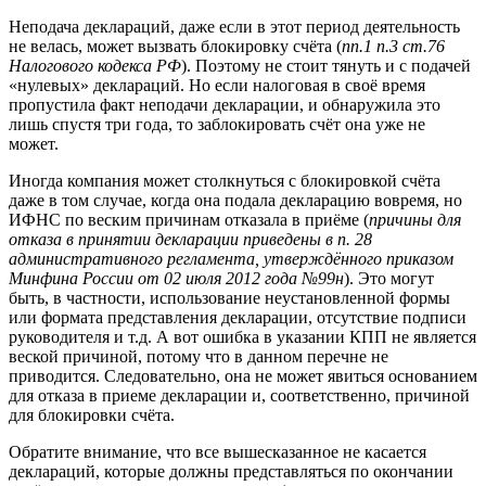
Неподача деклараций, даже если в этот период деятельность
не велась, может вызвать блокировку счёта (
пп.1 п.3 ст.76
Налогового кодекса РФ
). Поэтому не стоит тянуть и с подачей
«нулевых» деклараций. Но если налоговая в своё время
пропустила факт неподачи декларации, и обнаружила это
лишь спустя три года, то заблокировать счёт она уже не
может.
Иногда компания может столкнуться с блокировкой счёта
даже в том случае, когда она подала декларацию вовремя, но
ИФНС по веским причинам отказала в приёме (
причины для
отказа в принятии декларации приведены в п. 28
административного регламента, утверждённого приказом
Минфина России от 02 июля 2012 года №99н
). Это могут
быть, в частности, использование неустановленной формы
или формата представления декларации, отсутствие подписи
руководителя и т.д. А вот ошибка в указании КПП не является
веской причиной, потому что в данном перечне не
приводится. Следовательно, она не может явиться основанием
для отказа в приеме декларации и, соответственно, причиной
для блокировки счёта.
Обратите внимание, что все вышесказанное не касается
деклараций, которые должны представляться по окончании