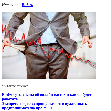
Источник:
Buh.ru
.
Читайте также:
В чём суть закона об онлайн-кассах и как он будет
работать.
Экспресс-гид по «упрощёнке»: что нужно знать
предпринимателю про УСН.