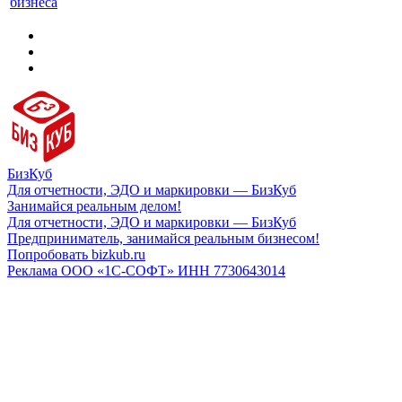
бизнеса
БизКуб
Для отчетности, ЭДО и маркировки — БизКуб
Занимайся реальным делом!
Для отчетности, ЭДО и маркировки — БизКуб
Предприниматель, занимайся реальным бизнесом!
Попробовать bizkub.ru
Реклама ООО «1С-СОФТ» ИНН 7730643014