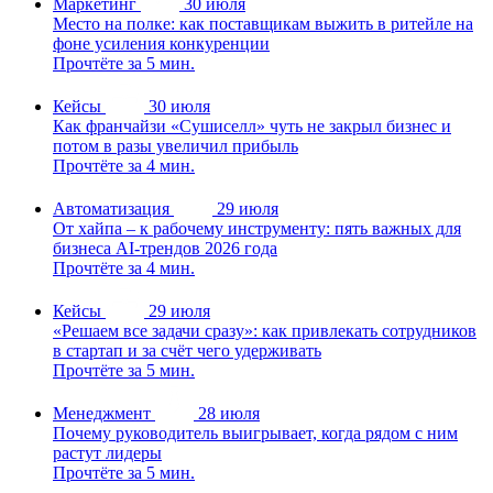
Маркетинг
30 июля
Место на полке: как поставщикам выжить в ритейле на
фоне усиления конкуренции
Прочтёте за 5 мин.
Кейсы
30 июля
Как франчайзи «Сушиселл» чуть не закрыл бизнес и
потом в разы увеличил прибыль
Прочтёте за 4 мин.
Автоматизация
29 июля
От хайпа – к рабочему инструменту: пять важных для
бизнеса AI-трендов 2026 года
Прочтёте за 4 мин.
Кейсы
29 июля
«Решаем все задачи сразу»: как привлекать сотрудников
в стартап и за счёт чего удерживать
Прочтёте за 5 мин.
Менеджмент
28 июля
Почему руководитель выигрывает, когда рядом с ним
растут лидеры
Прочтёте за 5 мин.