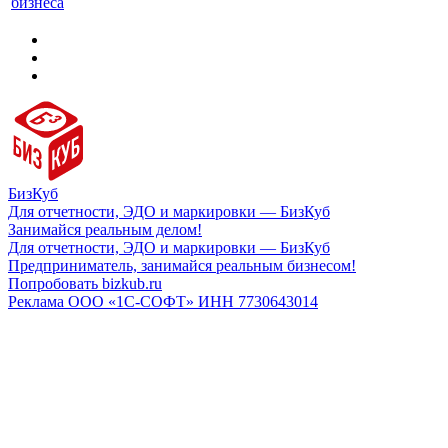
бизнеса
БизКуб
Для отчетности, ЭДО и маркировки — БизКуб
Занимайся реальным делом!
Для отчетности, ЭДО и маркировки — БизКуб
Предприниматель, занимайся реальным бизнесом!
Попробовать bizkub.ru
Реклама ООО «1С-СОФТ» ИНН 7730643014