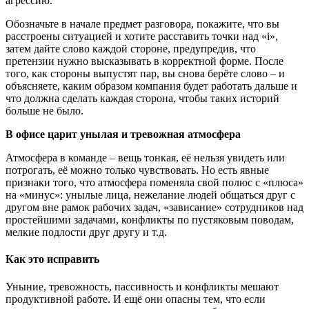
агрессию.
Обозначьте в начале предмет разговора, покажите, что вы
расстроены ситуацией и хотите расставить точки над «i»,
затем дайте слово каждой стороне, предупредив, что
претензии нужно высказывать в корректной форме. После
того, как стороны выпустят пар, вы снова берёте слово – и
объясняете, каким образом компания будет работать дальше и
что должна сделать каждая сторона, чтобы таких историй
больше не было.
В офисе царит унылая и тревожная атмосфера
Атмосфера в команде – вещь тонкая, её нельзя увидеть или
потрогать, её можно только чувствовать. Но есть явные
признаки того, что атмосфера поменяла свой полюс с «плюса»
на «минус»: унылые лица, нежелание людей общаться друг с
другом вне рамок рабочих задач, «зависание» сотрудников над
простейшими задачами, конфликты по пустяковым поводам,
мелкие подлости друг другу и т.д.
Как это исправить
Уныние, тревожность, пассивность и конфликты мешают
продуктивной работе. И ещё они опасны тем, что если