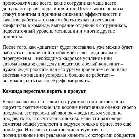
происходят чаще всего, какие сотрудники чаще всего
допускают срывы дедлайнов и т.д. После такого анализа
станут понятны и причины снижения эффективности и
качества работы – это могут быть нехватка ресурсов,
конфликты в команде, выгорание отдельных сотрудников,
недостаточный уровень мотивации и многие другие
причины.
После того, как «диагноз» будет поставлен, уже можно будет
работать с конкретной проблемой: если люди реально
перегружены – необходимо кадровое усиление или
автоматизация; если делу вредит застарелый конфликт –
нужно будет работать над его урегулированием; если ваша
система мотивации устарела и больше не работает –
возможно, есть смысл её реформировать.
Команда перестала верить в продукт
Если вы слышите от своих сотрудников или читаете в их
соцсетях скептические или вообще негативные оценки своего
продукта, это тревожный звонок – ведь нельзя успешно
продавать то, что считаешь плохим. Если эти разговоры –
симптом общей усталости и ведутся только в офисе, это ещё
пол-беды. Но если это настроение почувствуют
потенциальные или реальные клиенты, с которыми общаются