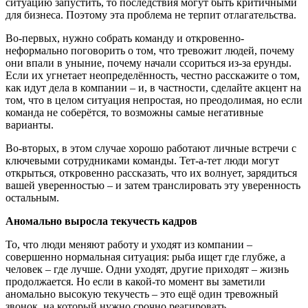
ситуацию запустить, то последствия могут быть критичными
для бизнеса. Поэтому эта проблема не терпит отлагательства.
Во-первых, нужно собрать команду и откровенно-
неформально поговорить о том, что тревожит людей, почему
они впали в уныние, почему начали ссориться из-за ерунды.
Если их угнетает неопределённость, честно расскажите о том,
как идут дела в компании – и, в частности, сделайте акцент на
том, что в целом ситуация непростая, но преодолимая, но если
команда не соберётся, то возможны самые негативные
варианты.
Во-вторых, в этом случае хорошо работают личные встречи с
ключевыми сотрудниками команды. Тет-а-тет люди могут
открыться, откровенно рассказать, что их волнует, зарядиться
вашей уверенностью – и затем транслировать эту уверенность
остальным.
Аномально выросла текучесть кадров
То, что люди меняют работу и уходят из компании –
совершенно нормальная ситуация: рыба ищет где глубже, а
человек – где лучше. Одни уходят, другие приходят – жизнь
продолжается. Но если в какой-то момент вы заметили
аномально высокую текучесть – это ещё один тревожный
звонок, на который нужно срочно реагировать.