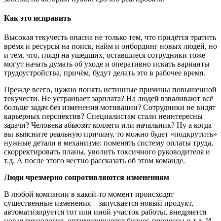
Как это исправить
Высокая текучесть опасна не только тем, что придётся тратить
время и ресурсы на поиск, найм и онбординг новых людей, но
и тем, что, глядя на ушедших, оставшиеся сотрудники тоже
могут начать думать об уходе и оперативно искать варианты
трудоустройства, причём, будут делать это в рабочее время.
Прежде всего, нужно понять истинные причины повышенной
текучести. Не устраивает зарплата? На людей взваливают всё
больше задач без изменения мотивации? Сотрудники не видят
карьерных перспектив? Специалистам стали неинтересны
задачи? Человека абьюзят коллеги или начальник? Ну а когда
вы выясните реальную причину, то можно будет «подкрутить»
нужные детали в механизме: поменять систему оплаты труда,
скорректировать планы, уволить токсичного руководителя и
т.д. А после этого честно рассказать об этом команде.
Люди чрезмерно сопротивляются изменениям
В любой компании в какой-то момент происходят
существенные изменения – запускается новый продукт,
автоматизируется тот или иной участок работы, внедряется
новая технология, оптимизируются бизнес-процессы и т.д. И