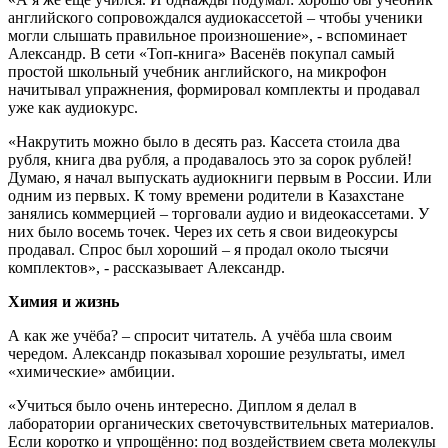
английского сопровождался аудиокассетой – чтобы ученики
могли слышать правильное произношение», - вспоминает
Александр. В сети «Топ-книга» Васенёв покупал самый
простой школьный учебник английского, на микрофон
начитывал упражнения, формировал комплекты и продавал
уже как аудиокурс.
«Накрутить можно было в десять раз. Кассета стоила два
рубля, книга два рубля, а продавалось это за сорок рублей!
Думаю, я начал выпускать аудиокниги первым в России. Или
одним из первых. К тому времени родители в Казахстане
занялись коммерцией – торговали аудио и видеокассетами. У
них было восемь точек. Через их сеть я свои видеокурсы
продавал. Спрос был хороший – я продал около тысячи
комплектов», - рассказывает Александр.
Химия и жизнь
А как же учёба? – спросит читатель. А учёба шла своим
чередом. Александр показывал хорошие результаты, имел
«химические» амбиции.
«Учиться было очень интересно. Диплом я делал в
лаборатории органических светочувствительных материалов.
Если коротко и упрощённо: под воздействием света молекулы