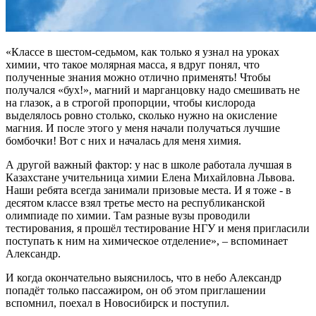
«Классе в шестом-седьмом, как только я узнал на уроках
химии, что такое молярная масса, я вдруг понял, что
полученные знания можно отлично применять! Чтобы
получался «бух!», магний и марганцовку надо смешивать не
на глазок, а в строгой пропорции, чтобы кислорода
выделялось ровно столько, сколько нужно на окисление
магния. И после этого у меня начали получаться лучшие
бомбочки! Вот с них и началась для меня химия.
А другой важный фактор: у нас в школе работала лучшая в
Казахстане учительница химии Елена Михайловна Львова.
Наши ребята всегда занимали призовые места. И я тоже - в
десятом классе взял третье место на республиканской
олимпиаде по химии. Там разные вузы проводили
тестирования, я прошёл тестирование НГУ и меня пригласили
поступать к ним на химическое отделение», – вспоминает
Александр.
И когда окончательно выяснилось, что в небо Александр
попадёт только пассажиром, он об этом приглашении
вспомнил, поехал в Новосибирск и поступил.