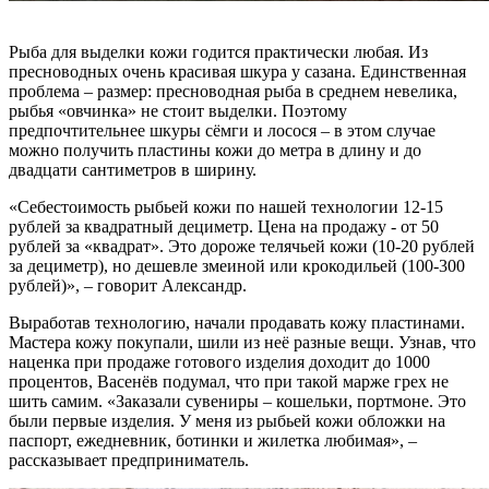
Рыба для выделки кожи годится практически любая. Из
пресноводных очень красивая шкура у сазана. Единственная
проблема – размер: пресноводная рыба в среднем невелика,
рыбья «овчинка» не стоит выделки. Поэтому
предпочтительнее шкуры сёмги и лосося – в этом случае
можно получить пластины кожи до метра в длину и до
двадцати сантиметров в ширину.
«Себестоимость рыбьей кожи по нашей технологии 12-15
рублей за квадратный дециметр. Цена на продажу - от 50
рублей за «квадрат». Это дороже телячьей кожи (10-20 рублей
за дециметр), но дешевле змеиной или крокодильей (100-300
рублей)», – говорит Александр.
Выработав технологию, начали продавать кожу пластинами.
Мастера кожу покупали, шили из неё разные вещи. Узнав, что
наценка при продаже готового изделия доходит до 1000
процентов, Васенёв подумал, что при такой марже грех не
шить самим. «Заказали сувениры – кошельки, портмоне. Это
были первые изделия. У меня из рыбьей кожи обложки на
паспорт, ежедневник, ботинки и жилетка любимая», –
рассказывает предприниматель.