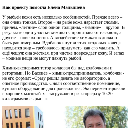
Как проекту помогла Елена Малышева
У рыбьей кожи есть несколько особенностей. Прежде всего –
она очень тонкая. Второе – на рыбе кожа нарастает слоями,
причём, «летние» слои одной толщины, «зимние» – другой. В
результате одни участки химикаты пропитывают насквозь, а
другие – поверхностно. А воздействие химикатов должно
быть равномерным. Вдобавок внутри этих «годовых колец»
находится жир – требовалось придумать, как его удалить. А
ещё чешуя: она жёсткая, при чистке повреждает кожу. И запах
– модные вещи не могут пахнуть рыбой!
Химик-экспериментатор колдовал бы над колбочками и
ретортами. Но Васенёв – химик-предприниматель, колбочки -
не его формат: «Сразу решил делать не лабораторию, а
опытное производство. Сняли соответственное помещение,
купили оборудование для производства. Экспериментировали
в хороших масштабах – загружали в реактор сразу 10-20
килограммов сырья…»