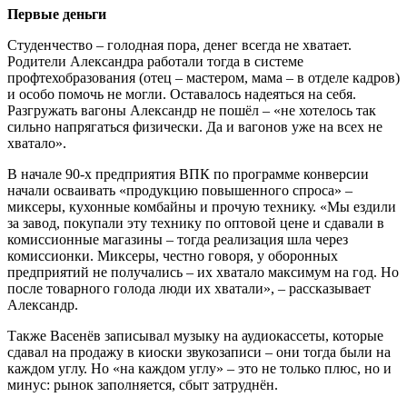
Первые деньги
Студенчество – голодная пора, денег всегда не хватает.
Родители Александра работали тогда в системе
профтехобразования (отец – мастером, мама – в отделе кадров)
и особо помочь не могли. Оставалось надеяться на себя.
Разгружать вагоны Александр не пошёл – «не хотелось так
сильно напрягаться физически. Да и вагонов уже на всех не
хватало».
В начале 90-х предприятия ВПК по программе конверсии
начали осваивать «продукцию повышенного спроса» –
миксеры, кухонные комбайны и прочую технику. «Мы ездили
за завод, покупали эту технику по оптовой цене и сдавали в
комиссионные магазины – тогда реализация шла через
комиссионки. Миксеры, честно говоря, у оборонных
предприятий не получались – их хватало максимум на год. Но
после товарного голода люди их хватали», – рассказывает
Александр.
Также Васенёв записывал музыку на аудиокассеты, которые
сдавал на продажу в киоски звукозаписи – они тогда были на
каждом углу. Но «на каждом углу» – это не только плюс, но и
минус: рынок заполняется, сбыт затруднён.