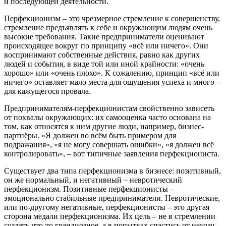
и последующей деятельности.
Перфекционизм – это чрезмерное стремление к совершенству,
стремление предъявлять к себе и окружающим людям очень
высокие требования. Такие предприниматели оценивают
происходящее вокруг по принципу «всё или ничего». Они
воспринимают собственные действия, равно как других
людей и события, в виде той или иной крайности: «очень
хорошо» или «очень плохо». К сожалению, принцип «всё или
ничего» оставляет мало места для ощущения успеха и много –
для кажущегося провала.
Предпринимателям-перфекционистам свойственно зависеть
от похвалы окружающих: их самооценка часто основана на
том, как относятся к ним другие
люди, например, бизнес-
партнёры. «Я должен во всём быть примером для
подражания», «я не могу совершать ошибки», «я должен всё
контролировать», – вот типичные заявления перфекциониста.
Существует два типа перфекционизма в бизнесе: позитивный,
он же нормальный, и негативный – невротический
перфекционизм. Позитивные перфекционисты –
эмоционально стабильные предприниматели. Невротические,
или по-другому негативные, перфекционисты – это другая
сторона медали перфекционизма. Их цель – не в стремлении
создать что-то грандиозное, а в попытках спастись от неудач