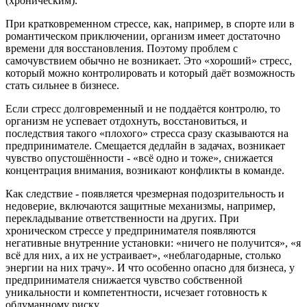
(хроническим).
При кратковременном стрессе, как, например, в спорте или в
романтическом приключении, организм имеет достаточно
времени для восстановления. Поэтому проблем с
самочувствием обычно не возникает. Это «хороший» стресс,
который можно контролировать и который даёт возможность
стать сильнее в бизнесе.
Если стресс долговременный и не поддаётся контролю, то
организм не успевает отдохнуть, восстановиться, и
последствия такого «плохого» стресса сразу сказываются на
предпринимателе. Смещается дедлайн в задачах, возникает
чувство опустошённости - «всё одно и тоже», снижается
концентрация внимания, возникают конфликты в команде.
Как следствие - появляется чрезмерная подозрительность и
недоверие, включаются защитные механизмы, например,
перекладывание ответственности на других. При
хроническом стрессе у предпринимателя появляются
негативные внутренние установки: «ничего не получится», «я
всё для них, а их не устраивает», «неблагодарные, столько
энергии на них трачу». И что особенно опасно для бизнеса, у
предпринимателя снижается чувство собственной
уникальности и компетентности, исчезает готовность к
обдуманному риску.