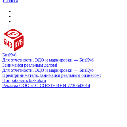
бизнеса
БизКуб
Для отчетности, ЭДО и маркировки — БизКуб
Занимайся реальным делом!
Для отчетности, ЭДО и маркировки — БизКуб
Предприниматель, занимайся реальным бизнесом!
Попробовать bizkub.ru
Реклама ООО «1С-СОФТ» ИНН 7730643014