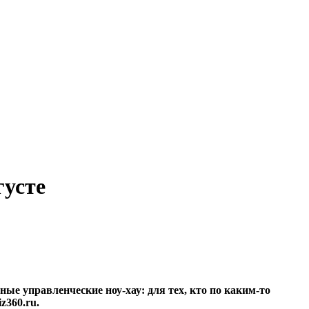
густе
ые управленческие ноу-хау: для тех, кто по каким-то
z360.ru.