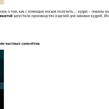
олик о том, как с помощью носков получить… кудри – локоны нак
икитой
запустили производство изделий для завивки кудрей. Их 
нию частных самолётов