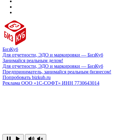
БизКуб
Для отчетности, ЭДО и маркировки — БизКуб
Занимайся реальным делом!
Для отчетности, ЭДО и маркировки — БизКуб
Предприниматель, занимайся реальным бизнесом!
Попробовать bizkub.ru
Реклама ООО «1С-СОФТ» ИНН 7730643014