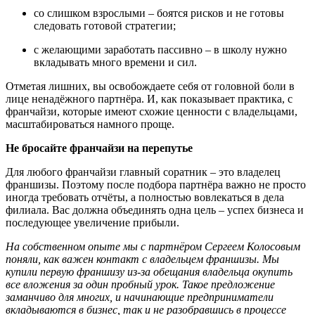
со слишком взрослыми – боятся рисков и не готовы
следовать готовой стратегии;
с желающими заработать пассивно – в школу нужно
вкладывать много времени и сил.
Отметая лишних, вы освобождаете себя от головной боли в
лице ненадёжного партнёра. И, как показывает практика, с
франчайзи, которые имеют схожие ценности с владельцами,
масштабироваться намного проще.
Не бросайте франчайзи на перепутье
Для любого франчайзи главный соратник – это владелец
франшизы. Поэтому после подбора партнёра важно не просто
иногда требовать отчёты, а полностью вовлекаться в дела
филиала. Вас должна объединять одна цель – успех бизнеса и
последующее увеличение прибыли.
На собственном опыте мы с партн
ё
ром Сергеем Колосовым
поняли
, как важен контакт с владельцем франшизы. Мы
купили первую франшизу из-за обещания владельца окупить
все вложения за один пробный урок. Такое предложение
заманчиво для многих, и начинающие предприниматели
вкладываются в бизнес, так и не разобравшись в процессе