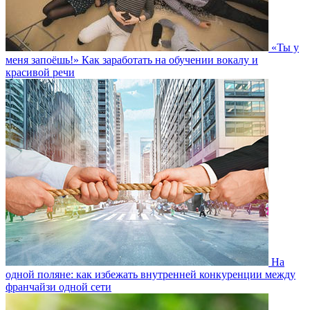
«Ты у
меня запоёшь!» Как заработать на обучении вокалу и
красивой речи
На
одной поляне: как избежать внутренней конкуренции между
франчайзи одной сети