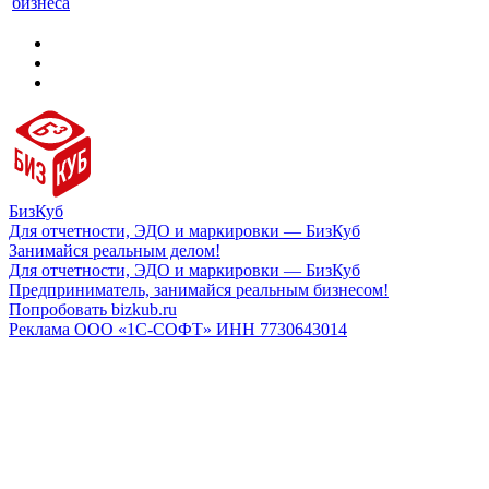
бизнеса
БизКуб
Для отчетности, ЭДО и маркировки — БизКуб
Занимайся реальным делом!
Для отчетности, ЭДО и маркировки — БизКуб
Предприниматель, занимайся реальным бизнесом!
Попробовать bizkub.ru
Реклама ООО «1С-СОФТ» ИНН 7730643014