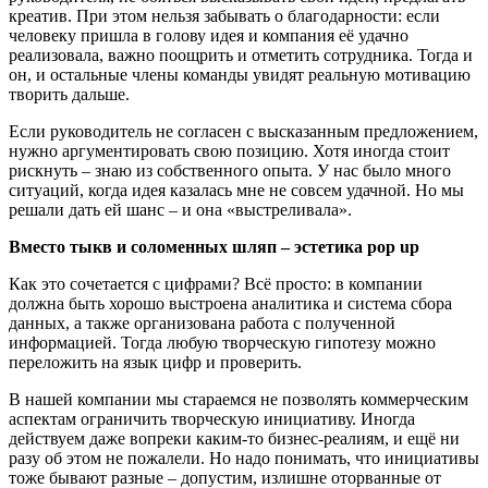
креатив. При этом нельзя забывать о благодарности: если
человеку пришла в голову идея и компания её удачно
реализовала, важно поощрить и отметить сотрудника. Тогда и
он, и остальные члены команды увидят реальную мотивацию
творить дальше.
Если руководитель не согласен с высказанным предложением,
нужно аргументировать свою позицию. Хотя иногда стоит
рискнуть – знаю из собственного опыта. У нас было много
ситуаций, когда идея казалась мне не совсем удачной. Но мы
решали дать ей шанс – и она «выстреливала».
Вместо тыкв и соломенных шляп – эстетика
pop
up
Как это сочетается с цифрами? Всё просто: в компании
должна быть хорошо выстроена аналитика и система сбора
данных, а также организована работа с полученной
информацией. Тогда любую творческую гипотезу можно
переложить на язык цифр и проверить.
В нашей компании мы стараемся не позволять коммерческим
аспектам ограничить творческую инициативу. Иногда
действуем даже вопреки каким-то бизнес-реалиям, и ещё ни
разу об этом не пожалели. Но надо понимать, что инициативы
тоже бывают разные – допустим, излишне оторванные от