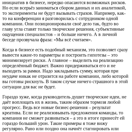
инициатив в бизнесе, нередко опасаются возможных рисков.
Но если всерьёз заниматься сбором данных и их аналитикой,
то эксперименты не будут вызывать страхов. Например, как-
то на конференции я разговорилась с сотрудником одной
компании. Они позиционировали своё дело так, будто во
главу угла ставят только творческие решения, субъективные
ощущения специалистов – и больше ничего. А в личной
беседе прозвучала фраза: «Мы всё считаем».
Когда в бизнесе есть подобный механизм, это позволяет сразу
вывести какие-то параметры и построить гипотезы – это
минимизирует риски. А главное – выделить на реализацию
определённый бюджет. Важно придерживаться его и не
выходить за рамки. Надо закладывать сумму, которая при
неудаче никак не отразится на работе компании, либо которой
вы готовы рискнуть. В таком случае ничего страшного в этой
ситуации для вас не будет.
Гораздо хуже, когда руководитель душит творческие идеи, не
даёт воплощать их в жизнь, таким образом тормозя любой
прогресс. Ведь все новые бизнес-решения – результат
креатива. Если не реализовывать предложения команды, то
компания не сможет развиваться – а это в итоге принесёт ей
гораздо больший урон. Такие примеры я тоже вижу
регулярно. Рано или поздно она начнёт стагнировать или