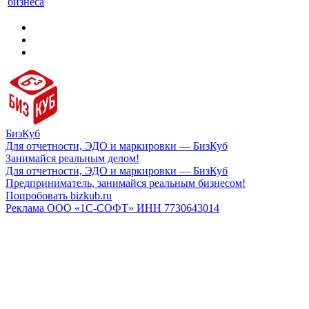
бизнеса
БизКуб
Для отчетности, ЭДО и маркировки — БизКуб
Занимайся реальным делом!
Для отчетности, ЭДО и маркировки — БизКуб
Предприниматель, занимайся реальным бизнесом!
Попробовать bizkub.ru
Реклама ООО «1С-СОФТ» ИНН 7730643014