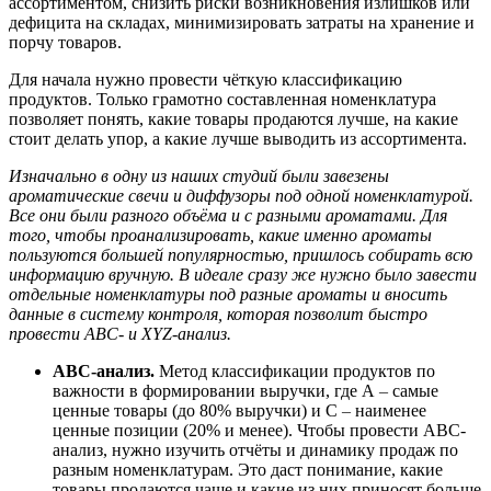
ассортиментом, снизить риски возникновения излишков или
дефицита на складах, минимизировать затраты на хранение и
порчу товаров.
Для начала нужно провести чёткую классификацию
продуктов. Только грамотно составленная номенклатура
позволяет понять, какие товары продаются лучше, на какие
стоит делать упор, а какие лучше выводить из ассортимента.
Изначально в одну из наших студий были завезены
ароматические свечи и диффузоры под одной номенклатурой.
Все они были разного объёма и с разными ароматами. Для
того, чтобы проанализировать, какие именно ароматы
пользуются большей популярностью, пришлось собирать всю
информацию вручную. В идеале сразу же нужно было завести
отдельные номенклатуры под разные ароматы и вносить
данные в систему контроля, которая позволит быстро
провести ABC- и XYZ-анализ.
ABС-анализ.
Метод классификации продуктов по
важности в формировании выручки, где А
–
самые
ценные товары (до 80% выручки) и С
–
наименее
ценные позиции (20% и менее). Чтобы провести ABС-
анализ, нужно изучить отчёты и динамику продаж по
разным номенклатурам. Это даст понимание, какие
товары продаются чаще и какие из них приносят больше