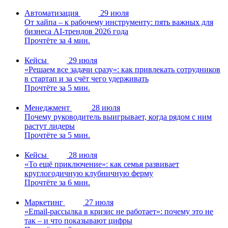
Автоматизация
29 июля
От хайпа – к рабочему инструменту: пять важных для
бизнеса AI-трендов 2026 года
Прочтёте за 4 мин.
Кейсы
29 июля
«Решаем все задачи сразу»: как привлекать сотрудников
в стартап и за счёт чего удерживать
Прочтёте за 5 мин.
Менеджмент
28 июля
Почему руководитель выигрывает, когда рядом с ним
растут лидеры
Прочтёте за 5 мин.
Кейсы
28 июля
«То ещё приключение»: как семья развивает
круглогодичную клубничную ферму
Прочтёте за 6 мин.
Маркетинг
27 июля
«Email-рассылка в кризис не работает»: почему это не
так – и что показывают цифры