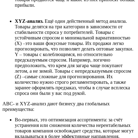
прибыли.
XYZ-анализ.
Ещё один действенный метод анализа.
Товары делятся на три категории в зависимости от
стабильности спроса у потребителей. Товары с
устойчивым спросом и минимальной вариативностью
(X)
–
это ваши фокусные товары. Их продажи легко
прогнозировать, что позволяет делать оптовые закупки.
Y
–
товары с колеблющимся, но относительно
предсказуемым спросом. Например, логично
предположить, что крем для загара чаще покупают
летом, а не зимой. Товары с непредсказуемым спросом
(Z)
–
самые сложные для прогнозирования. Их
количество нужно строго регламентировать, а также
заранее оформлять предзаказ, чтобы в случае всплеска
спроса они были у вас под рукой.
ABС- и XYZ-анализ дают бизнесу два глобальных
преимущества:
Во-первых, это оптимизация ассортимента: за счёт
устранения или снижения количества нерентабельных
товаров компания освобождает средства, которые могут
вкладываться в более эффективные направления.