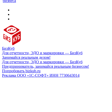
бизнеса
БизКуб
Для отчетности, ЭДО и маркировки — БизКуб
Занимайся реальным делом!
Для отчетности, ЭДО и маркировки — БизКуб
Предприниматель, занимайся реальным бизнесом!
Попробовать bizkub.ru
Реклама ООО «1С-СОФТ» ИНН 7730643014