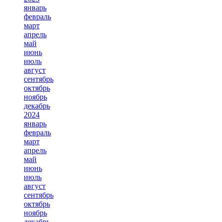
январь
февраль
март
апрель
май
июнь
июль
август
сентябрь
октябрь
ноябрь
декабрь
2024
январь
февраль
март
апрель
май
июнь
июль
август
сентябрь
октябрь
ноябрь
декабрь