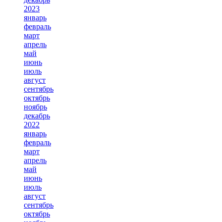
2023
январь
февраль
март
апрель
май
июнь
июль
август
сентябрь
октябрь
ноябрь
декабрь
2022
январь
февраль
март
апрель
май
июнь
июль
август
сентябрь
октябрь