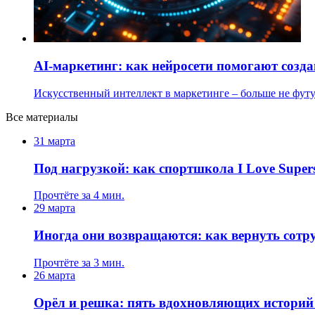
AI-маркетинг: как нейросети помогают созд
Искусственный интеллект в маркетинге – больше не фут
Все материалы
31 марта
Под нагрузкой: как спортшкола I Love Supers
Прочтёте за 4 мин.
29 марта
Иногда они возвращаются: как вернуть сотру
Прочтёте за 3 мин.
26 марта
Орёл и решка: пять вдохновляющих историй 