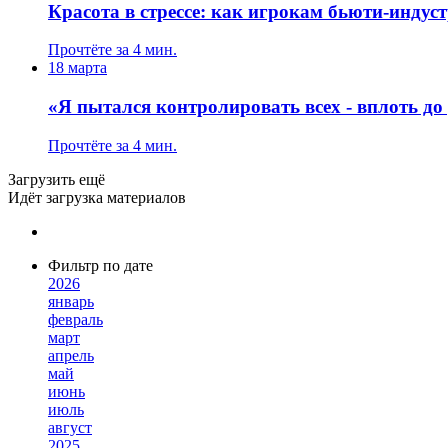
Красота в стрессе: как игрокам бьюти-индус
Прочтёте за 4 мин.
18 марта
«Я пытался контролировать всех - вплоть д
Прочтёте за 4 мин.
Загрузить ещё
Идёт загрузка материалов
Фильтр по дате
2026
январь
февраль
март
апрель
май
июнь
июль
август
2025