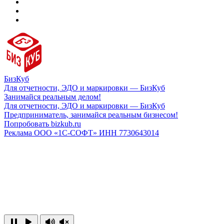
БизКуб
Для отчетности, ЭДО и маркировки — БизКуб
Занимайся реальным делом!
Для отчетности, ЭДО и маркировки — БизКуб
Предприниматель, занимайся реальным бизнесом!
Попробовать bizkub.ru
Реклама ООО «1С-СОФТ» ИНН 7730643014