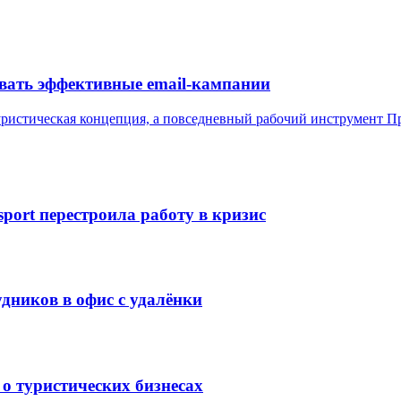
авать эффективные email-кампании
уристическая концепция, а повседневный рабочий инструмент
Пр
port перестроила работу в кризис
дников в офис с удалёнки
о туристических бизнесах