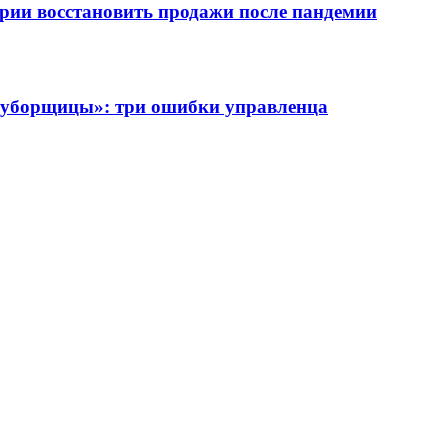
трии восстановить продажи после пандемии
о уборщицы»: три ошибки управленца