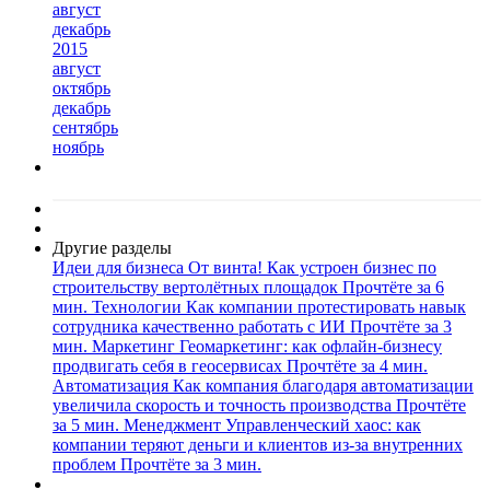
август
декабрь
2015
август
октябрь
декабрь
сентябрь
ноябрь
Другие разделы
Идеи для бизнеса
От винта! Как устроен бизнес по
строительству вертолётных площадок
Прочтёте за 6
мин.
Технологии
Как компании протестировать навык
сотрудника качественно работать с ИИ
Прочтёте за 3
мин.
Маркетинг
Геомаркетинг: как офлайн-бизнесу
продвигать себя в геосервисах
Прочтёте за 4 мин.
Автоматизация
Как компания благодаря автоматизации
увеличила скорость и точность производства
Прочтёте
за 5 мин.
Менеджмент
Управленческий хаос: как
компании теряют деньги и клиентов из-за внутренних
проблем
Прочтёте за 3 мин.