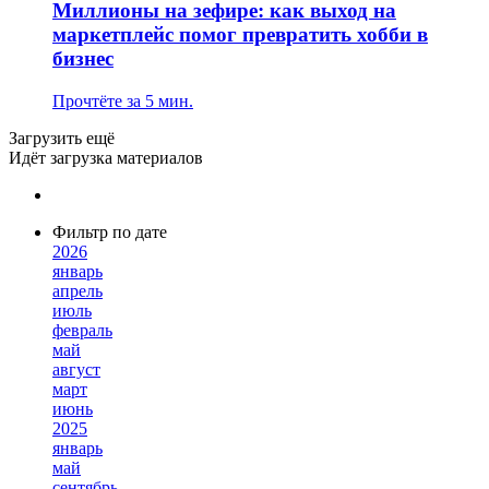
Миллионы на зефире: как выход на
маркетплейс помог превратить хобби в
бизнес
Прочтёте за 5 мин.
Загрузить ещё
Идёт загрузка материалов
Фильтр по дате
2026
январь
апрель
июль
февраль
май
август
март
июнь
2025
январь
май
сентябрь