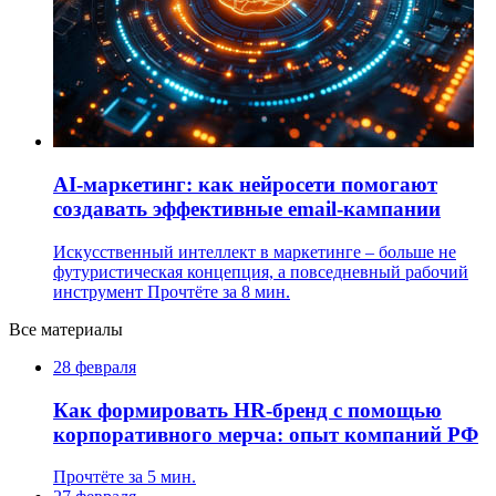
AI-маркетинг: как нейросети помогают
создавать эффективные email-кампании
Искусственный интеллект в маркетинге – больше не
футуристическая концепция, а повседневный рабочий
инструмент
Прочтёте за 8 мин.
Все материалы
28 февраля
Как формировать HR-бренд с помощью
корпоративного мерча: опыт компаний РФ
Прочтёте за 5 мин.