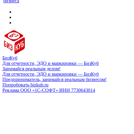
бизнеса
БизКуб
Для отчетности, ЭДО и маркировки — БизКуб
Занимайся реальным делом!
Для отчетности, ЭДО и маркировки — БизКуб
Предприниматель, занимайся реальным бизнесом!
Попробовать bizkub.ru
Реклама ООО «1С-СОФТ» ИНН 7730643014