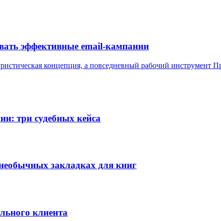
авать эффективные email-кампании
уристическая концепция, а повседневный рабочий инструмент
Пр
и: три судебных кейса
а необычных закладках для книг
ального клиента