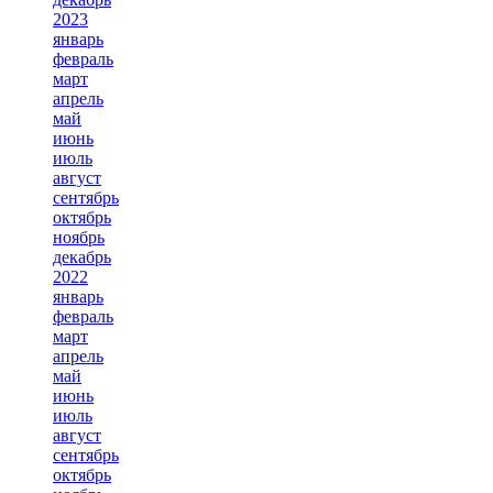
2023
январь
февраль
март
апрель
май
июнь
июль
август
сентябрь
октябрь
ноябрь
декабрь
2022
январь
февраль
март
апрель
май
июнь
июль
август
сентябрь
октябрь