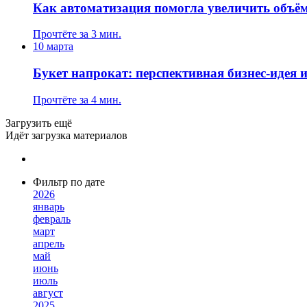
Как автоматизация помогла увеличить объём 
Прочтёте за 3 мин.
10 марта
Букет напрокат: перспективная бизнес-идея 
Прочтёте за 4 мин.
Загрузить ещё
Идёт загрузка материалов
Фильтр по дате
2026
январь
февраль
март
апрель
май
июнь
июль
август
2025