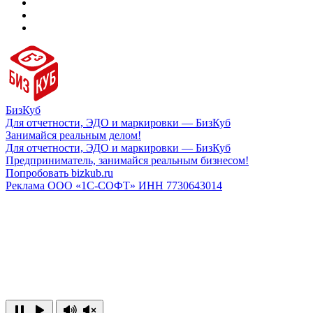
БизКуб
Для отчетности, ЭДО и маркировки — БизКуб
Занимайся реальным делом!
Для отчетности, ЭДО и маркировки — БизКуб
Предприниматель, занимайся реальным бизнесом!
Попробовать bizkub.ru
Реклама ООО «1С-СОФТ» ИНН 7730643014