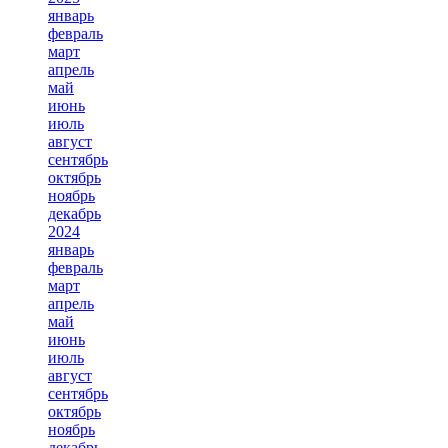
январь
февраль
март
апрель
май
июнь
июль
август
сентябрь
октябрь
ноябрь
декабрь
2024
январь
февраль
март
апрель
май
июнь
июль
август
сентябрь
октябрь
ноябрь
декабрь