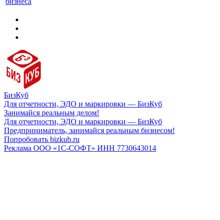
бизнеса
БизКуб
Для отчетности, ЭДО и маркировки — БизКуб
Занимайся реальным делом!
Для отчетности, ЭДО и маркировки — БизКуб
Предприниматель, занимайся реальным бизнесом!
Попробовать bizkub.ru
Реклама ООО «1С-СОФТ» ИНН 7730643014