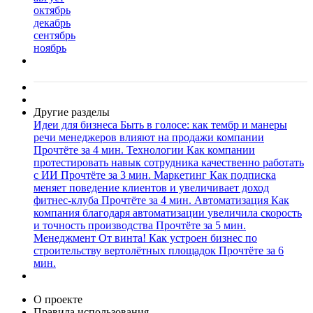
октябрь
декабрь
сентябрь
ноябрь
Другие разделы
Идеи для бизнеса
Быть в голосе: как тембр и манеры
речи менеджеров влияют на продажи компании
Прочтёте за 4 мин.
Технологии
Как компании
протестировать навык сотрудника качественно работать
с ИИ
Прочтёте за 3 мин.
Маркетинг
Как подписка
меняет поведение клиентов и увеличивает доход
фитнес-клуба
Прочтёте за 4 мин.
Автоматизация
Как
компания благодаря автоматизации увеличила скорость
и точность производства
Прочтёте за 5 мин.
Менеджмент
От винта! Как устроен бизнес по
строительству вертолётных площадок
Прочтёте за 6
мин.
О проекте
Правила использования