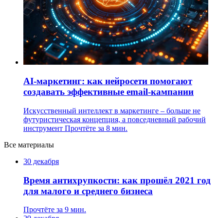
AI-маркетинг: как нейросети помогают
создавать эффективные email-кампании
Искусственный интеллект в маркетинге – больше не
футуристическая концепция, а повседневный рабочий
инструмент
Прочтёте за 8 мин.
Все материалы
30 декабря
Время антихрупкости: как прошёл 2021 год
для малого и среднего бизнеса
Прочтёте за 9 мин.