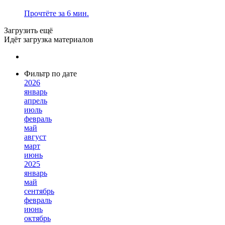
Прочтёте за 6 мин.
Загрузить ещё
Идёт загрузка материалов
Фильтр по дате
2026
январь
апрель
июль
февраль
май
август
март
июнь
2025
январь
май
сентябрь
февраль
июнь
октябрь